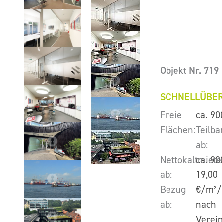
Objekt Nr. 719
SCHNELLÜBER
Freie
ca. 90
Flächen:
Teilba
ab:
Nettokaltmiete
ca. 90
ab:
19,00
Bezug
€/m²/
ab:
nach
Verei