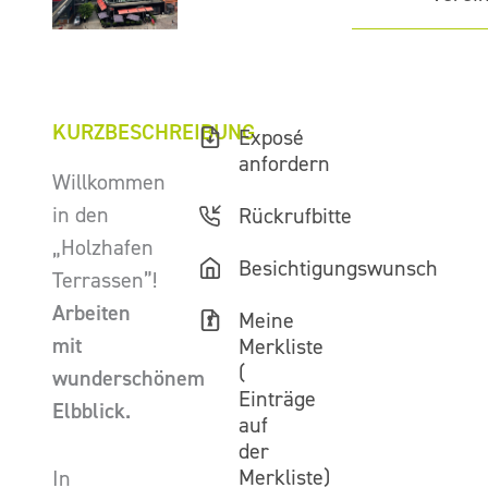
KURZBESCHREIBUNG
Exposé
anfordern
Willkommen
in den
Rückrufbitte
„Holzhafen
Besichtigungswunsch
Terrassen”!
Arbeiten
Meine
mit
Merkliste
(
wunderschönem
Einträge
Elbblick.
auf
der
Merkliste)
In