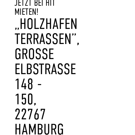
JETZT BEI HIT
MIETEN!
„HOLZHAFEN
TERRASSEN”,
GROSSE E
LBSTRASSE 14
8 - 15
0, 22
767 HA
MBURG AL