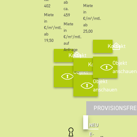
ab
Miete
402
ca.
in
Miete
459
€/m²/mtl.
in
Miete
ab
€/m²/mtl.
in
25,00
ab
€/m²/mtl.
19,50
auf
Kontakt
Anfrage
Kontakt
Objekt
Kontakt
anschauen
Objekt
anschauen
Objekt
anschauen
PROVISIONSFRE
NEU
E-