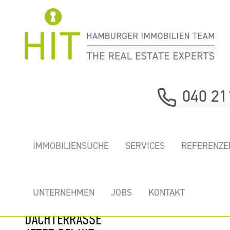
Immobilie davor
040 21
nächste Immobilie
„HOLZHAFEN
IMMOBILIENSUCHE
SERVICES
REFERENZE
TERRASSEN” -
ERSTKLASSIGES
BÜRO MIT
UNTERNEHMEN
JOBS
KONTAKT
ELBBLICK UND
DACHTERRASSE