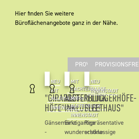
Hier finden Sie weitere
Büroflächenangebote ganz in der Nähe.
PROVISIONSFREI
PROVISIONSFRE
NEU
MIT
NEU
DACHTERRASSE
HIT
INNENSTADT
"GIRARDET
ALSTERBLICK
"FLÜGGERHÖFE-
ALLEINAUFTRAG
MIT
HÖFE"
INKLUSIVE!
FLEETHAUS"
ALSTERBLICK
INNENSTADT
INNENSTADT
Gänsemarkt
Einzigartige
Repräsentative
-
wunderschöne
erstklassige