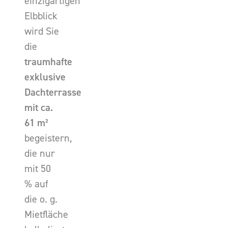
einzigartigen
Elbblick
wird Sie
die
traumhafte
exklusive
Dachterrasse
mit ca.
61 m²
begeistern,
die nur
mit 50
% auf
die o. g.
Mietfläche