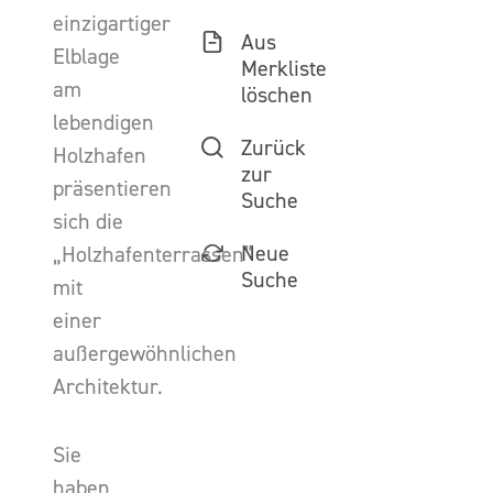
einzigartiger
Aus
Elblage
Merkliste
am
löschen
lebendigen
Zurück
Holzhafen
zur
präsentieren
Suche
sich die
Neue
„Holzhafenterrassen”
Suche
mit
einer
außergewöhnlichen
Architektur.
Sie
haben