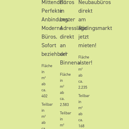
Mittendrin.
Büros
Neubaubüros
Perfekte
in
direkt
Anbindung.
bester
am
Moderne
Adresslage
Rödingsmarkt
Büros.
direkt
jetzt
Sofort
an
mieten!
beziehbar!
der
Fläche
Binnenalster!
in
Fläche
m²
in
Fläche
ab
m²
in
ca.
ab
m²
2.235
ca.
ab
Teilbar
402
ca.
in
Teilbar
2.583
m²
in
Teilbar
ab
m²
in
ca.
ab
m²
168
ca.