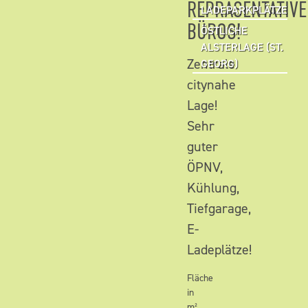
REPRÄSENTATIVE
LADEPARKPLÄTZE
BÜROS!
ÖSTLICHE
ALSTERLAGE (ST.
Zentrale
GEORG)
citynahe
Lage!
Sehr
guter
ÖPNV,
Kühlung,
Tiefgarage,
E-
Ladeplätze!
Fläche
in
m²