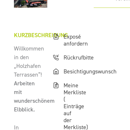
KURZBESCHREIBUNG
Exposé
anfordern
Willkommen
in den
Rückrufbitte
„Holzhafen
Besichtigungswunsch
Terrassen”!
Arbeiten
Meine
mit
Merkliste
(
wunderschönem
Einträge
Elbblick.
auf
der
Merkliste)
In