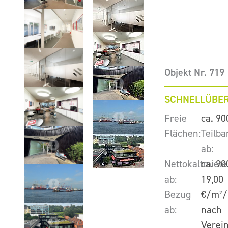
Objekt Nr. 719
SCHNELLÜBER
Freie
ca. 90
Flächen:
Teilba
ab:
Nettokaltmiete
ca. 90
ab:
19,00
Bezug
€/m²/
ab:
nach
Verei