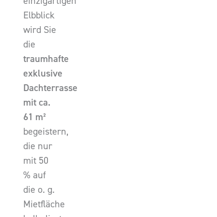
einzigartigen
Elbblick
wird Sie
die
traumhafte
exklusive
Dachterrasse
mit ca.
61 m²
begeistern,
die nur
mit 50
% auf
die o. g.
Mietfläche