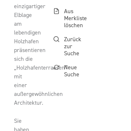
einzigartiger
Aus
Elblage
Merkliste
am
löschen
lebendigen
Zurück
Holzhafen
zur
präsentieren
Suche
sich die
Neue
„Holzhafenterrassen”
Suche
mit
einer
außergewöhnlichen
Architektur.
Sie
haben