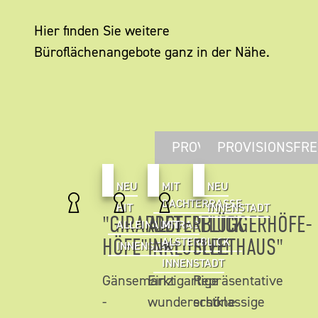
Hier finden Sie weitere
Büroflächenangebote ganz in der Nähe.
PROVISIONSFREI
PROVISIONSFRE
NEU
MIT
NEU
DACHTERRASSE
HIT
INNENSTADT
"GIRARDET
ALSTERBLICK
"FLÜGGERHÖFE-
ALLEINAUFTRAG
MIT
HÖFE"
INKLUSIVE!
FLEETHAUS"
ALSTERBLICK
INNENSTADT
INNENSTADT
Gänsemarkt
Einzigartige
Repräsentative
-
wunderschöne
erstklassige