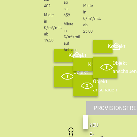
ab
Miete
402
ca.
in
Miete
459
€/m²/mtl.
in
Miete
ab
€/m²/mtl.
in
25,00
ab
€/m²/mtl.
19,50
auf
Kontakt
Anfrage
Kontakt
Objekt
Kontakt
anschauen
Objekt
anschauen
Objekt
anschauen
PROVISIONSFRE
NEU
E-