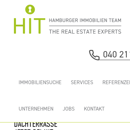
Immobilie davor
040 21
nächste Immobilie
„HOLZHAFEN
IMMOBILIENSUCHE
SERVICES
REFERENZE
TERRASSEN” -
ERSTKLASSIGES
BÜRO MIT
UNTERNEHMEN
JOBS
KONTAKT
ELBBLICK UND
DACHTERRASSE