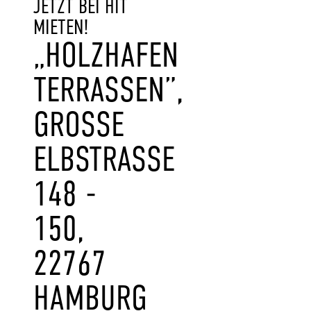
JETZT BEI HIT
MIETEN!
„HOLZHAFEN
TERRASSEN”,
GROSSE E
LBSTRASSE 14
8 - 15
0, 22
767 HA
MBURG AL