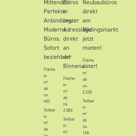
Mittendrin.
Büros
Neubaubüros
Perfekte
in
direkt
Anbindung.
bester
am
Moderne
Adresslage
Rödingsmarkt
Büros.
direkt
jetzt
Sofort
an
mieten!
beziehbar!
der
Fläche
Binnenalster!
in
Fläche
m²
in
Fläche
ab
m²
in
ca.
ab
m²
2.235
ca.
ab
Teilbar
402
ca.
in
Teilbar
2.583
m²
in
Teilbar
ab
m²
in
ca.
ab
m²
168
ca.