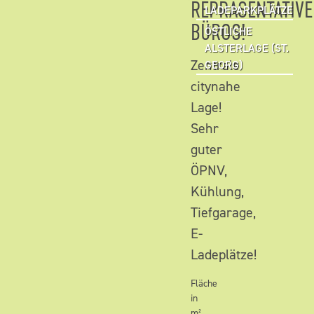
REPRÄSENTATIVE
LADEPARKPLÄTZE
BÜROS!
ÖSTLICHE
ALSTERLAGE (ST.
Zentrale
GEORG)
citynahe
Lage!
Sehr
guter
ÖPNV,
Kühlung,
Tiefgarage,
E-
Ladeplätze!
Fläche
in
m²