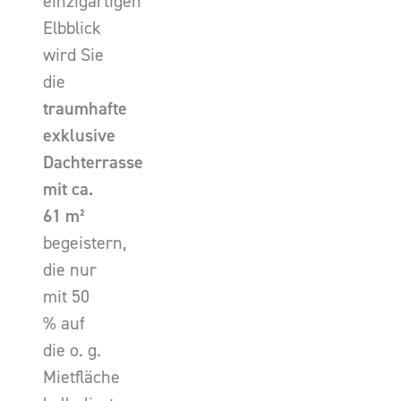
einzigartigen
Elbblick
wird Sie
die
traumhafte
exklusive
Dachterrasse
mit ca.
61 m²
begeistern,
die nur
mit 50
% auf
die o. g.
Mietfläche