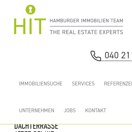
Immobilie davor
040 21
nächste Immobilie
„HOLZHAFEN
IMMOBILIENSUCHE
SERVICES
REFERENZE
TERRASSEN” -
ERSTKLASSIGES
BÜRO MIT
UNTERNEHMEN
JOBS
KONTAKT
ELBBLICK UND
DACHTERRASSE