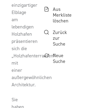
einzigartiger
Aus
Elblage
Merkliste
am
löschen
lebendigen
Zurück
Holzhafen
zur
präsentieren
Suche
sich die
Neue
„Holzhafenterrassen”
Suche
mit
einer
außergewöhnlichen
Architektur.
Sie
haben