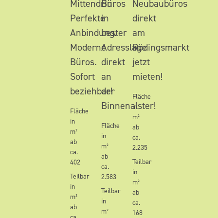
Mittendrin.
Büros
Neubaubüros
Perfekte
in
direkt
Anbindung.
bester
am
Moderne
Adresslage
Rödingsmarkt
Büros.
direkt
jetzt
Sofort
an
mieten!
beziehbar!
der
Fläche
Binnenalster!
in
Fläche
m²
in
Fläche
ab
m²
in
ca.
ab
m²
2.235
ca.
ab
Teilbar
402
ca.
in
Teilbar
2.583
m²
in
Teilbar
ab
m²
in
ca.
ab
m²
168
ca.