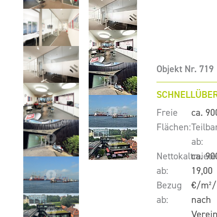
Objekt Nr. 719
SCHNELLÜBER
Freie
ca. 90
Flächen:
Teilba
ab:
Nettokaltmiete
ca. 90
ab:
19,00
Bezug
€/m²/
ab:
nach
Verei