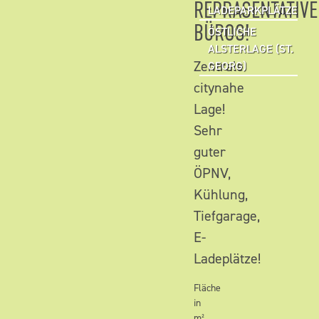
REPRÄSENTATIVE
LADEPARKPLÄTZE
BÜROS!
ÖSTLICHE
ALSTERLAGE (ST.
Zentrale
GEORG)
citynahe
Lage!
Sehr
guter
ÖPNV,
Kühlung,
Tiefgarage,
E-
Ladeplätze!
Fläche
in
m²