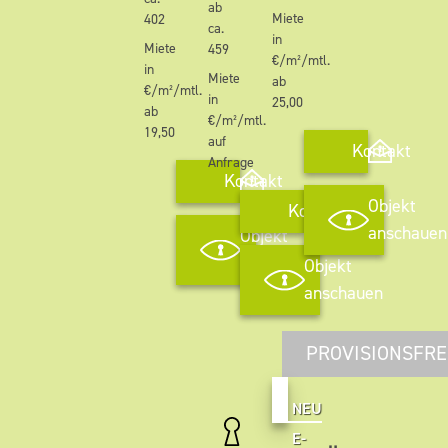
ab
Miete
402
ca.
in
Miete
459
€/m²/mtl.
in
Miete
ab
€/m²/mtl.
in
25,00
ab
€/m²/mtl.
19,50
auf
Kontakt
Anfrage
Kontakt
Objekt
Kontakt
anschauen
Objekt
anschauen
Objekt
anschauen
PROVISIONSFRE
NEU
E-