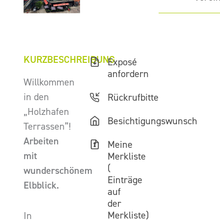
KURZBESCHREIBUNG
Exposé
anfordern
Willkommen
in den
Rückrufbitte
„Holzhafen
Besichtigungswunsch
Terrassen”!
Arbeiten
Meine
mit
Merkliste
(
wunderschönem
Einträge
Elbblick.
auf
der
Merkliste)
In