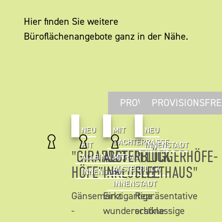
Hier finden Sie weitere
Büroflächenangebote ganz in der Nähe.
PROVISIONSFREI
PROVISIONSFRE
NEU
MIT
NEU
DACHTERRASSE
HIT
INNENSTADT
"GIRARDET
ALSTERBLICK
"FLÜGGERHÖFE-
ALLEINAUFTRAG
MIT
HÖFE"
INKLUSIVE!
FLEETHAUS"
ALSTERBLICK
INNENSTADT
INNENSTADT
Gänsemarkt
Einzigartige
Repräsentative
-
wunderschöne
erstklassige