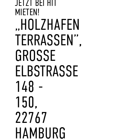
JETZT BEI HIT
MIETEN!
„HOLZHAFEN
TERRASSEN”,
GROSSE E
LBSTRASSE 14
8 - 15
0, 22
767 HA
MBURG AL