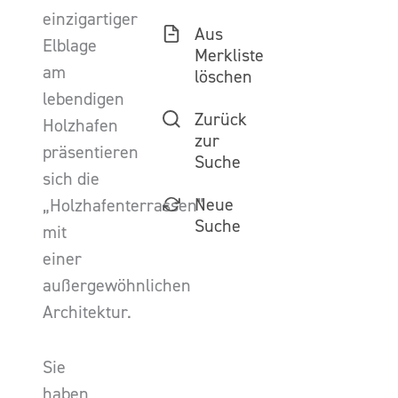
einzigartiger
Aus
Elblage
Merkliste
am
löschen
lebendigen
Zurück
Holzhafen
zur
präsentieren
Suche
sich die
Neue
„Holzhafenterrassen”
Suche
mit
einer
außergewöhnlichen
Architektur.
Sie
haben