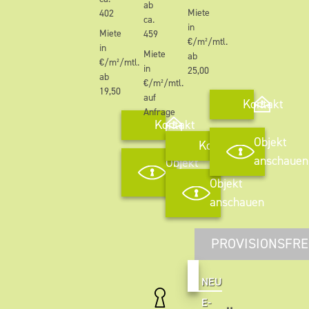
ab
Miete
402
ca.
in
Miete
459
€/m²/mtl.
in
Miete
ab
€/m²/mtl.
in
25,00
ab
€/m²/mtl.
19,50
auf
Kontakt
Anfrage
Kontakt
Objekt
Kontakt
anschauen
Objekt
anschauen
Objekt
anschauen
PROVISIONSFRE
NEU
E-