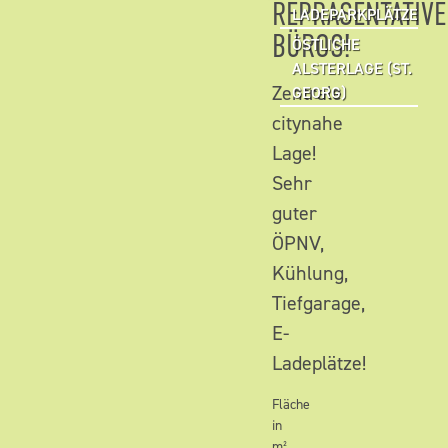
REPRÄSENTATIVE
LADEPARKPLÄTZE
BÜROS!
ÖSTLICHE
ALSTERLAGE (ST.
Zentrale
GEORG)
citynahe
Lage!
Sehr
guter
ÖPNV,
Kühlung,
Tiefgarage,
E-
Ladeplätze!
Fläche
in
m²