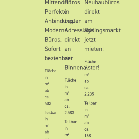
Mittendrin.
Büros
Neubaubüros
Perfekte
in
direkt
Anbindung.
bester
am
Moderne
Adresslage
Rödingsmarkt
Büros.
direkt
jetzt
Sofort
an
mieten!
beziehbar!
der
Fläche
Binnenalster!
in
Fläche
m²
in
Fläche
ab
m²
in
ca.
ab
m²
2.235
ca.
ab
Teilbar
402
ca.
in
Teilbar
2.583
m²
in
Teilbar
ab
m²
in
ca.
ab
m²
168
ca.