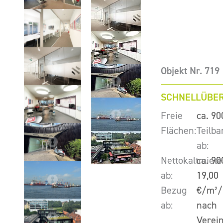
Objekt Nr. 719
SCHNELLÜBER
Freie
ca. 90
Flächen:
Teilba
ab:
Nettokaltmiete
ca. 90
ab:
19,00
Bezug
€/m²/
ab:
nach
Verei