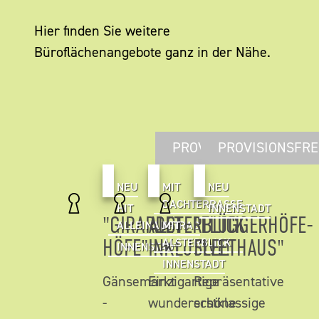
Hier finden Sie weitere
Büroflächenangebote ganz in der Nähe.
PROVISIONSFREI
PROVISIONSFRE
NEU
MIT
NEU
DACHTERRASSE
HIT
INNENSTADT
"GIRARDET
ALSTERBLICK
"FLÜGGERHÖFE-
ALLEINAUFTRAG
MIT
HÖFE"
INKLUSIVE!
FLEETHAUS"
ALSTERBLICK
INNENSTADT
INNENSTADT
Gänsemarkt
Einzigartige
Repräsentative
-
wunderschöne
erstklassige