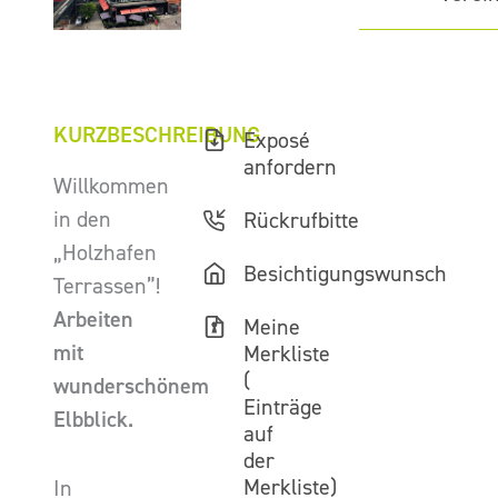
KURZBESCHREIBUNG
Exposé
anfordern
Willkommen
in den
Rückrufbitte
„Holzhafen
Besichtigungswunsch
Terrassen”!
Arbeiten
Meine
mit
Merkliste
(
wunderschönem
Einträge
Elbblick.
auf
der
Merkliste)
In