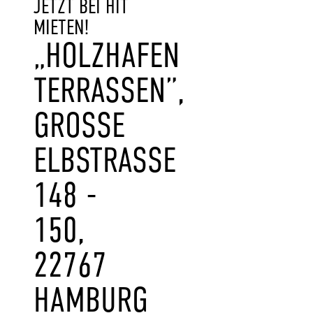
JETZT BEI HIT
MIETEN!
„HOLZHAFEN
TERRASSEN”,
GROSSE E
LBSTRASSE 14
8 - 15
0, 22
767 HA
MBURG AL