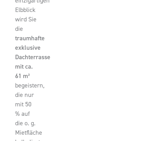
einzigartigen
Elbblick
wird Sie
die
traumhafte
exklusive
Dachterrasse
mit ca.
61 m²
begeistern,
die nur
mit 50
% auf
die o. g.
Mietfläche