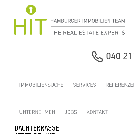
Immobilie davor
040 21
nächste Immobilie
„HOLZHAFEN
IMMOBILIENSUCHE
SERVICES
REFERENZE
TERRASSEN” -
ERSTKLASSIGES
BÜRO MIT
UNTERNEHMEN
JOBS
KONTAKT
ELBBLICK UND
DACHTERRASSE