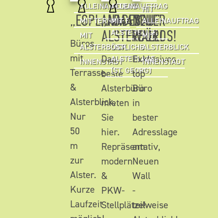
ALLEINAUFTRAG
ALLEINAUFTRAG
HIT
„ESPLANADEBAU”
„ADA47”
NEUER
MIT TERRASSE
MIT
ALLEINAUFTRAG
ALSTERBÜROS!
WALL!
ALSTERBLICK
MIT
MIT
Büros
ALSTERBLICK
ÖSTLICHE
ALSTERBLICK
mit
Das
Exklusives
ALSTERLAGE
INNENSTADT
INNENSTADT
(ST. GEORG)
Terrasse
beste
top
&
Alsterbüro
Büro
Alsterblick.
mieten
in
Nur
Sie
bester
50
hier.
Adresslage
m
Repräsentativ,
am
zur
modern
Neuen
Alster.
&
Wall
Kurze
PKW-
-
Laufzeit
Stellplätze!
teilweise