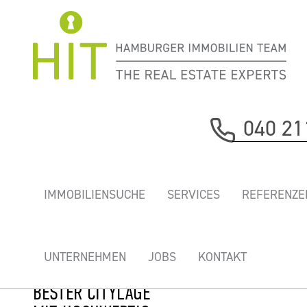
Immobilie davor
040 21
nächste Immobilie
CONNEXION
IMMOBILIENSUCHE
SERVICES
REFERENZE
OFFICE -
INNOVATIVES
BÜROHAUSHIGHLIGHT
UNTERNEHMEN
JOBS
KONTAKT
MITTENDRIN IN
BESTER CITYLAGE