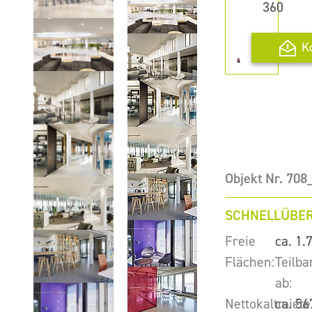
360
K
Objekt Nr. 708
SCHNELLÜBER
Freie
ca. 1.
Flächen:
Teilba
ab:
Nettokaltmiete
ca. 56