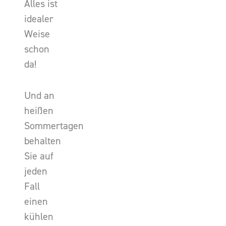
Alles ist
idealer
Weise
schon
da!
Und an
heißen
Sommertagen
behalten
Sie auf
jeden
Fall
einen
kühlen