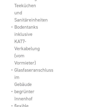
Teeküchen
und
Sanitäreinheiten
Bodentanks
inklusive
KAT7-
Verkabelung
(vom
Vormieter)
Glasfaseranschluss
im
Gebäude
begrünter
Innenhof
flexible