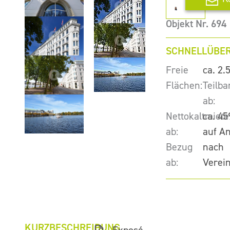
Objekt Nr. 694
SCHNELLÜBER
Freie
ca. 2.
Flächen:
Teilba
ab:
Nettokaltmiete
ca. 45
ab:
auf A
Bezug
nach
ab:
Verei
KURZBESCHREIBUNG