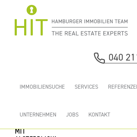
Immobilie davor
040 21
nächste Immobilie
ABSOLUTE
IMMOBILIENSUCHE
SERVICES
REFERENZE
RARITÄT -
ALSTERBÜROS AM
NEUEN
UNTERNEHMEN
JOBS
KONTAKT
JUNGFERNSTIEG
MIT