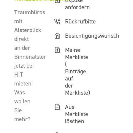
Exposé
anfordern
Traumbüros
mit
Rückrufbitte
Alsterblick
Besichtigungswunsch
direkt
an der
Meine
Binnenalster
Merkliste
(
jetzt bei
Einträge
HIT
auf
mieten!
der
Was
Merkliste)
wollen
Aus
Sie
Merkliste
mehr?
löschen