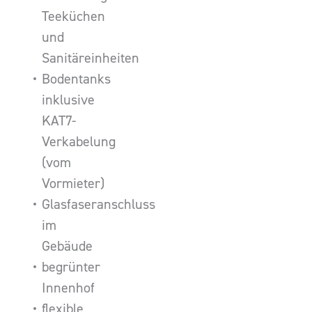
Teeküchen
und
Sanitäreinheiten
Bodentanks
inklusive
KAT7-
Verkabelung
(vom
Vormieter)
Glasfaseranschluss
im
Gebäude
begrünter
Innenhof
flexible