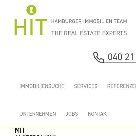
Immobilie davor
040 21
nächste Immobilie
ABSOLUTE
IMMOBILIENSUCHE
SERVICES
REFERENZE
RARITÄT -
ALSTERBÜROS AM
NEUEN
UNTERNEHMEN
JOBS
KONTAKT
JUNGFERNSTIEG
MIT