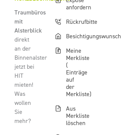
Exposé
anfordern
Traumbüros
mit
Rückrufbitte
Alsterblick
Besichtigungswunsch
direkt
an der
Meine
Binnenalster
Merkliste
(
jetzt bei
Einträge
HIT
auf
mieten!
der
Was
Merkliste)
wollen
Aus
Sie
Merkliste
mehr?
löschen