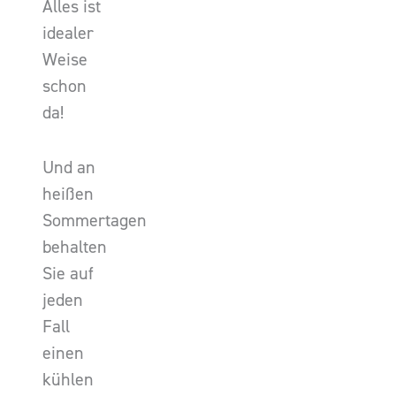
Alles ist
idealer
Weise
schon
da!
Und an
heißen
Sommertagen
behalten
Sie auf
jeden
Fall
einen
kühlen