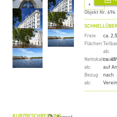
Objekt Nr. 694
SCHNELLÜBER
Freie
ca. 2.
Flächen:
Teilba
ab:
Nettokaltmiete
ca. 45
ab:
auf A
Bezug
nach
ab:
Verei
KURZBESCHREIBUNG