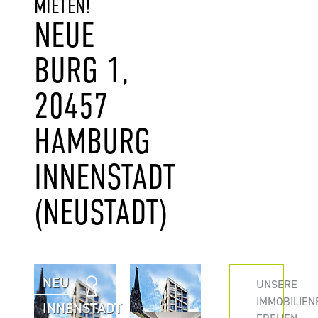
MIETEN!
NEUE
BURG 1,
20457
HAMBURG
INNENSTADT
(NEUSTADT)
NEU
UNSERE
IMMOBILIEN
INNENSTADT