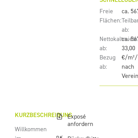
Freie
ca. 56
Flächen:
Teilba
ab:
Nettokaltmiete
ca. 56
ab:
33,00
Bezug
€/m²/
ab:
nach
Verei
KURZBESCHREIBUNG
Exposé
anfordern
Willkommen