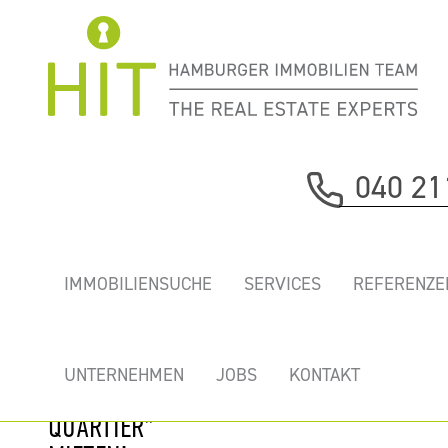
Immobilie davor
040 21
nächste Immobilie
REPRÄSENTATIVE,
IMMOBILIENSUCHE
SERVICES
REFERENZE
ERSTKLASSIGE
NEUBAUBÜROS
MIT KÜHLUNG IM
UNTERNEHMEN
JOBS
KONTAKT
"NIKOLAI-
QUARTIER"