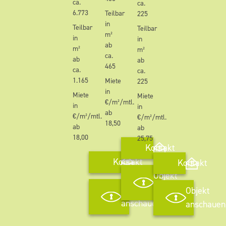
ca.
ca.
6.773
Teilbar
225
in
Teilbar
Teilbar
m²
in
in
ab
m²
m²
ca.
ab
ab
465
ca.
ca.
1.165
Miete
225
in
Miete
Miete
€/m²/mtl.
in
in
ab
€/m²/mtl.
€/m²/mtl.
18,50
ab
ab
18,00
25,75
Kontakt
Kontakt
Kontakt
Objekt
anschauen
Objekt
Objekt
anschauen
anschauen