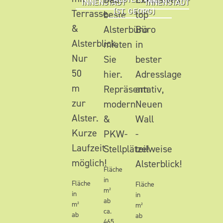
INNENSTADT
INNENSTADT
(ST. GEORG)
Terrasse
beste
top
&
Alsterbüro
Büro
Alsterblick.
mieten
in
Nur
Sie
bester
50
hier.
Adresslage
m
Repräsentativ,
am
zur
modern
Neuen
Alster.
&
Wall
Kurze
PKW-
-
Laufzeit
Stellplätze!
teilweise
möglich!
Alsterblick!
Fläche
in
Fläche
Fläche
m²
in
in
ab
m²
m²
ca.
ab
ab
465