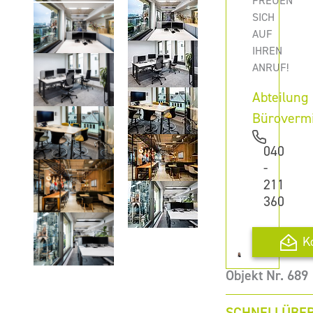
FREUEN
SICH
AUF
IHREN
ANRUF!
Abteilung
Büroverm
040
-
211
360
K
Objekt Nr. 689
SCHNELLÜBER