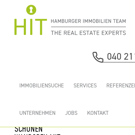
Immobilie davor
040 21
nächste Immobilie
„FED111” - NEU
IMMOBILIENSUCHE
SERVICES
REFERENZE
AUSGEBAUTE
BÜROS IM
HAMBURGER
UNTERNEHMEN
JOBS
KONTAKT
OSTEN IM
SCHÖNEN