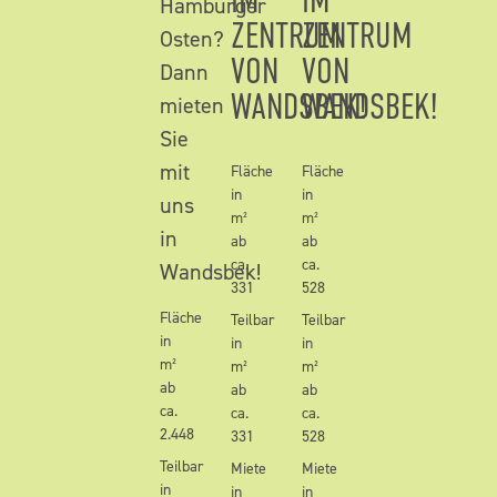
IM
IM
Hamburger
ZENTRUM
ZENTRUM
Osten?
VON
VON
Dann
WANDSBEK!
WANDSBEK!
mieten
Sie
mit
Fläche
Fläche
in
in
uns
m²
m²
in
ab
ab
ca.
ca.
Wandsbek!
331
528
Fläche
Teilbar
Teilbar
in
in
in
m²
m²
m²
ab
ab
ab
ca.
ca.
ca.
2.448
331
528
Teilbar
Miete
Miete
in
in
in