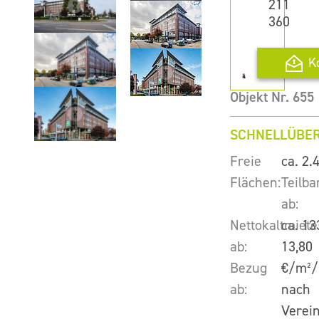
211
360
K
Objekt Nr. 655
SCHNELLÜBER
Freie
ca. 2.
Flächen:
Teilba
ab:
Nettokaltmiete
ca. 13
ab:
13,80
Bezug
€/m²/
ab:
nach
Verei