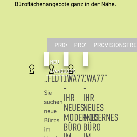
Büroflächenangebote ganz in der Nähe.
PROVISIONSFREI
PROVISIONSFREI
PROVISIONSFRE
NEU
WANDSBEK
„FED111”
„WA77”
„WA77”
-
-
Sie
IHR
IHR
suchen
NEUES
NEUES
neue
MODERNES
MODERNES
Büros
BÜRO
BÜRO
im