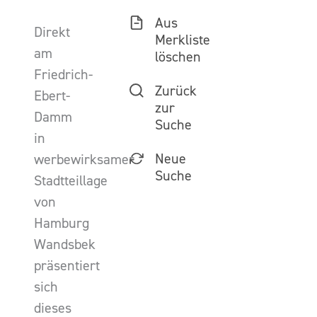
Aus
Direkt
Merkliste
am
löschen
Friedrich-
Zurück
Ebert-
zur
Damm
Suche
in
Neue
werbewirksamer
Suche
Stadtteillage
von
Hamburg
Wandsbek
präsentiert
sich
dieses