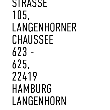
STRASSE 1
05, L
ANGENHORNER C
HAUSSEE 6
23 - 6
25, 2
2419 H
AMBURG L
ANGENHORN