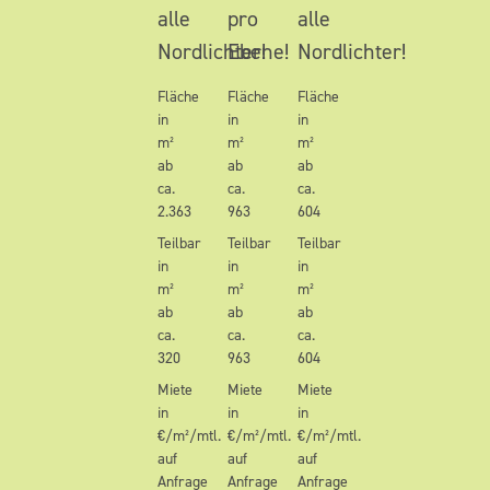
alle
pro
alle
Nordlichter!
Ebene!
Nordlichter!
Fläche
Fläche
Fläche
in
in
in
m²
m²
m²
ab
ab
ab
ca.
ca.
ca.
2.363
963
604
Teilbar
Teilbar
Teilbar
in
in
in
m²
m²
m²
ab
ab
ab
ca.
ca.
ca.
320
963
604
Miete
Miete
Miete
in
in
in
€/m²/mtl.
€/m²/mtl.
€/m²/mtl.
auf
auf
auf
Anfrage
Anfrage
Anfrage