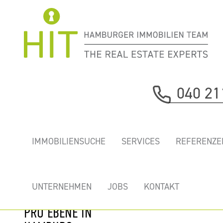
Immobilie davor
040 21
nächste Immobilie
„HANSE 10TER
IMMOBILIENSUCHE
SERVICES
REFERENZE
GRAD” -
MODERNER
BÜROHAUSNEUBAU
UNTERNEHMEN
JOBS
KONTAKT
MIT VIEL FLÄCHE
PRO EBENE IN