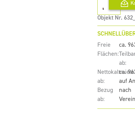
K
Objekt Nr. 63
SCHNELLÜBER
Freie
ca. 96
Flächen:
Teilba
ab:
Nettokaltmiete
ca. 96
ab:
auf A
Bezug
nach
ab:
Verei