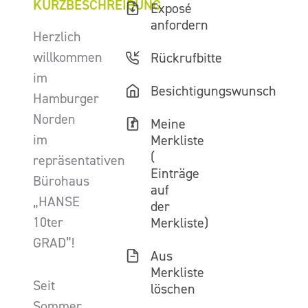
KURZBESCHREIBUNG
Exposé
anfordern
Herzlich
willkommen
Rückrufbitte
im
Besichtigungswunsch
Hamburger
Norden
Meine
im
Merkliste
(
repräsentativen
Einträge
Bürohaus
auf
„HANSE
der
10ter
Merkliste)
GRAD”!
Aus
Merkliste
Seit
löschen
Sommer