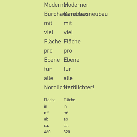
Moderner
Moderner
Bürohausneubau
Bürohausneubau
mit
mit
viel
viel
Fläche
Fläche
pro
pro
Ebene
Ebene
für
für
alle
alle
Nordlichter!
Nordlichter!
Fläche
Fläche
in
in
m²
m²
ab
ab
ca.
ca.
460
320