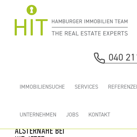
Immobilie davor
040 21
nächste Immobilie
„OPERA OFFICES
IMMOBILIENSUCHE
SERVICES
REFERENZE
NEO” - MODERNE
REPRÄSENTATIVE
BÜROS MIT
UNTERNEHMEN
JOBS
KONTAKT
TIEFGARAGE IN
ALSTERNÄHE BEI