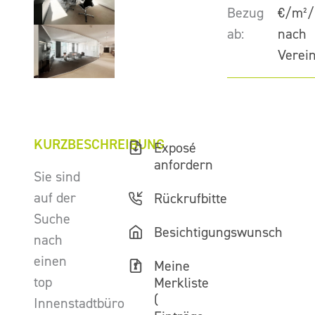
Bezug
€/m²/
ab:
nach
Verei
KURZBESCHREIBUNG
Exposé
anfordern
Sie sind
auf der
Rückrufbitte
Suche
Besichtigungswunsch
nach
einen
Meine
top
Merkliste
(
Innenstadtbüro