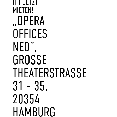
HIT JETZT
MIETEN!
„OPERA
OFFICES
NEO”,
GROSSE T
HEATERSTRASSE 31
- 35, 20
354 HA
MBURG IN