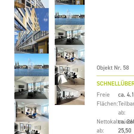
Objekt Nr. 58
SCHNELLÜBER
Freie
ca. 4.
Flächen:
Teilba
ab:
Nettokaltmiete
ca. 26
ab:
25,50