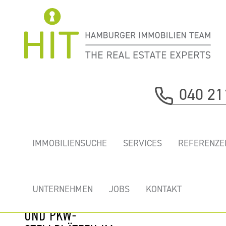
Immobilie davor
040 21
nächste Immobilie
„MARZIPANFABRIK”
IMMOBILIENSUCHE
SERVICES
REFERENZE
- EINZIGARTIGE
NEUE BÜROS UND
LOFTS MIT
UNTERNEHMEN
JOBS
KONTAKT
DACHTERRASSEN
UND PKW-