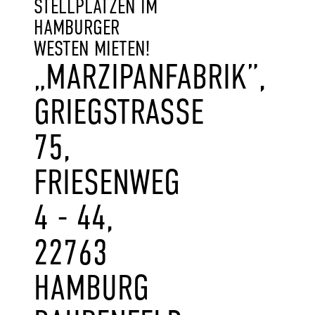
STELLPLÄTZEN IM
HAMBURGER
WESTEN MIETEN!
„MARZIPANFABRIK”,
GRIEGSTRASSE 7
5, F
RIESENWEG 4
- 44, 2
2763 H
AMBURG B