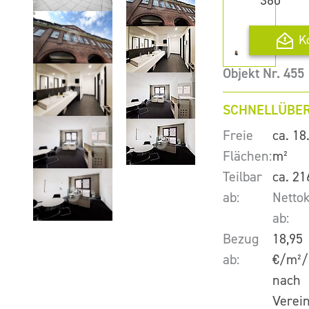
360
K
Objekt Nr. 455
SCHNELLÜBER
Freie
ca. 18
Flächen:
m²
Teilbar
ca. 21
ab:
Nettok
ab:
Bezug
18,95
ab:
€/m²/
nach
Verei