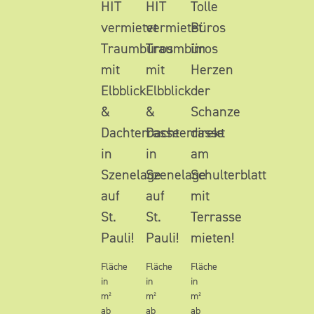
HIT
HIT
Tolle
vermietet
vermietet
Büros
Traumbüros
Traumbüros
im
mit
mit
Herzen
Elbblick
Elbblick
der
&
&
Schanze
Dachterrasse
Dachterrasse
direkt
in
in
am
Szenelage
Szenelage
Schulterblatt
auf
auf
mit
St.
St.
Terrasse
Pauli!
Pauli!
mieten!
Fläche
Fläche
Fläche
in
in
in
m²
m²
m²
ab
ab
ab