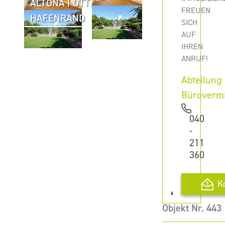
ALTONA I OTTENSEN I
FREUEN
HAFENRAND
SICH
AUF
IHREN
ANRUF!
Abteilung
Büroverm
040
-
211
360
K
Objekt Nr. 443