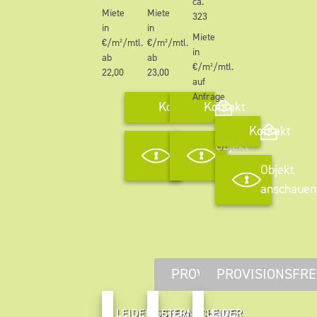
ca.
Miete
Miete
323
in
in
Miete
€/m²/mtl.
€/m²/mtl.
in
ab
ab
€/m²/mtl.
22,00
23,00
auf
Anfrage
Kontakt
Kontakt
Kontakt
Objekt
Objekt
anschauen
anschauen
Objekt
anschauen
PROVISIONSFREI
PROVISIONSFRE
LEIDER SCHON
STERNSCHANZE
LEIDER