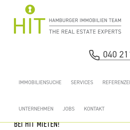
Immobilie davor
040 21
nächste Immobilie
„KAISERHOF" -
IMMOBILIENSUCHE
SERVICES
REFERENZE
TOP
BÜROFLÄCHEN IM
HERZEN VON
UNTERNEHMEN
JOBS
KONTAKT
ALTONA JETZT
BEI HIT MIETEN!