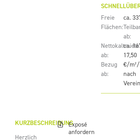
SCHNELLÜBER
Freie
ca. 33
Flächen:
Teilba
ab:
Nettokaltmiete
ca. 16
ab:
17,50
Bezug
€/m²/
ab:
nach
Verei
KURZBESCHREIBUNG
Exposé
anfordern
Herzlich