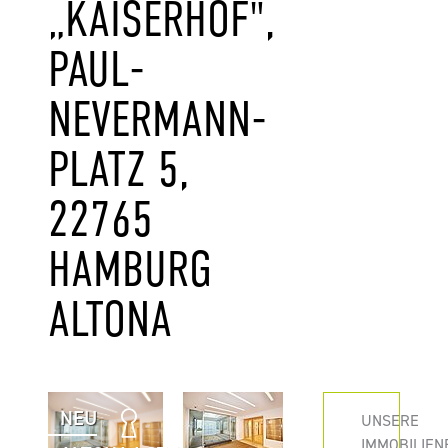
„KAISERHOF",
PAUL-
NEVERMANN-
PLATZ 5,
22765
HAMBURG
ALTONA
NEU
UNSERE
IMMOBILIEN