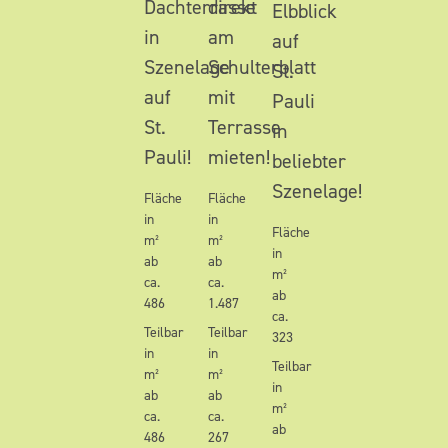
Dachterrasse
direkt
Elbblick
in
am
auf
Szenelage
Schulterblatt
St.
auf
mit
Pauli
St.
Terrasse
in
Pauli!
mieten!
beliebter
Szenelage!
Fläche
Fläche
in
in
Fläche
m²
m²
in
ab
ab
m²
ca.
ca.
ab
486
1.487
ca.
Teilbar
Teilbar
323
in
in
Teilbar
m²
m²
in
ab
ab
m²
ca.
ca.
ab
486
267