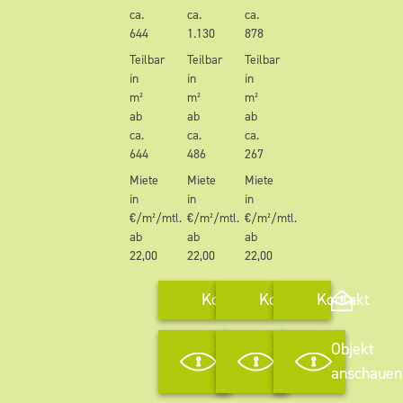
ca.
ca.
ca.
644
1.130
878
Teilbar
Teilbar
Teilbar
in
in
in
m²
m²
m²
ab
ab
ab
ca.
ca.
ca.
644
486
267
Miete
Miete
Miete
in
in
in
€/m²/mtl.
€/m²/mtl.
€/m²/mtl.
ab
ab
ab
22,00
22,00
22,00
Kontakt
Kontakt
Kontakt
Objekt
Objekt
Objekt
anschauen
anschauen
anschauen