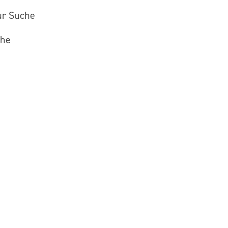
ur Suche
che