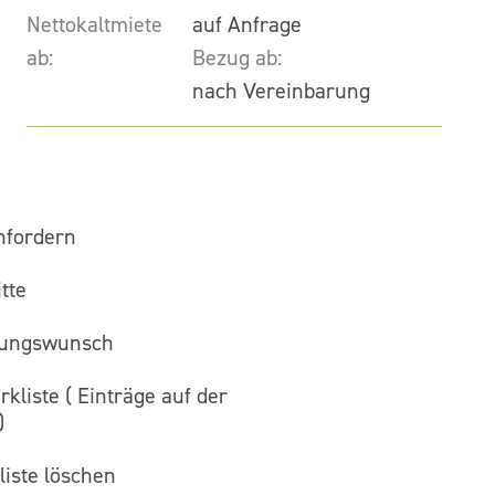
Nettokaltmiete
auf Anfrage
ab:
Bezug ab:
nach Vereinbarung
nfordern
tte
gungswunsch
kliste (
Einträge auf der
)
iste löschen