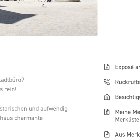
Exposé a
tadtbüro?
Rückrufbi
 rein!
Besichti
istorischen und aufwendig
Meine Mer
shaus charmante
Merkliste
Aus Merkl