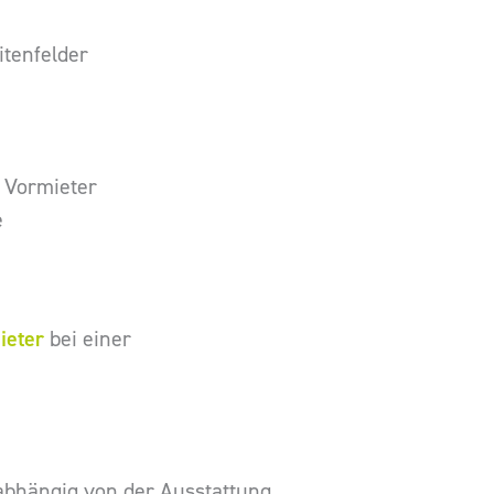
itenfelder
 Vormieter
e
ieter
bei einer
 abhängig von der Ausstattung