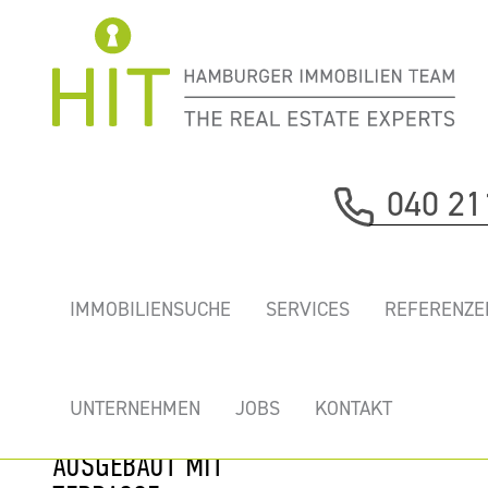
Immobilie davor
040 21
nächste Immobilie
TOLLE
IMMOBILIENSUCHE
SERVICES
REFERENZE
ALSTERBÜROS!
REPRÄSENTATIV
UND
UNTERNEHMEN
JOBS
KONTAKT
HOCHWERTIG
AUSGEBAUT MIT