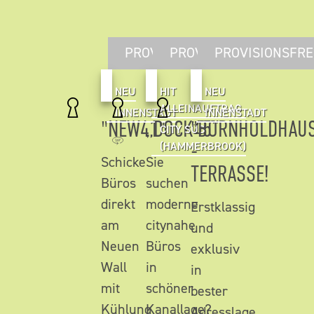
PROVISIONSFREI
PROVISIONSFREI
PROVISIONSFRE
NEU
HIT
NEU
ALLEINAUFTRAG
INNENSTADT
INNENSTADT
"NEW41"
„DOCK45”
"BORNHOLDHAU
CITY SÜD
-
(HAMMERBROOK)
Schicke
Sie
TERRASSE!
Büros
suchen
direkt
moderne
Erstklassig
am
citynahe
und
Neuen
Büros
exklusiv
Wall
in
in
mit
schöner
bester
Kühlung
Kanallage?
Adresslage