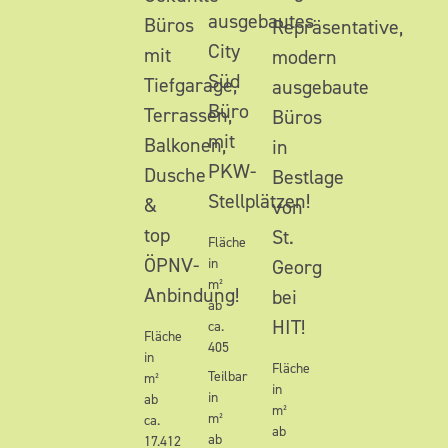
ausgebautes
Büros
Repräsentative,
City
mit
modern
Süd
Tiefgarage,
ausgebaute
Büro
Terrassen,
Büros
mit
Balkonen,
in
PKW-
Dusche
Bestlage
Stellplätzen!
&
von
top
St.
Fläche
ÖPNV-
in
Georg
m²
Anbindung!
bei
ab
HIT!
ca.
Fläche
405
in
Fläche
Teilbar
m²
in
in
ab
m²
m²
ca.
ab
ab
17.412