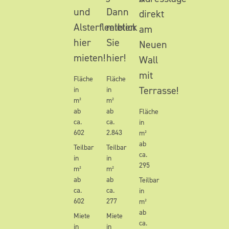
und
Dann
direkt
Alsterfleetblick
mieten
am
hier
Sie
Neuen
mieten!
hier!
Wall
mit
Fläche
Fläche
Terrasse!
in
in
m²
m²
ab
ab
Fläche
ca.
ca.
in
602
2.843
m²
ab
Teilbar
Teilbar
ca.
in
in
295
m²
m²
ab
ab
Teilbar
ca.
ca.
in
602
277
m²
ab
Miete
Miete
ca.
in
in