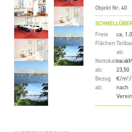
Objekt Nr. 40
SCHNELLÜBER
Freie
ca. 1.
Flächen:
Teilba
ab:
Nettokaltmiete
ca. 41
ab:
23,50
Bezug
€/m²/
ab:
nach
Verei