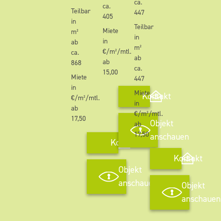
ca.
ca.
Teilbar
447
405
in
Teilbar
Miete
m²
in
in
ab
m²
€/m²/mtl.
ca.
ab
ab
868
ca.
15,00
Miete
447
in
Miete
Kontakt
€/m²/mtl.
in
ab
€/m²/mtl.
17,50
Objekt
ab
17,50
anschauen
Kontakt
Kontakt
Objekt
anschauen
Objekt
anschauen