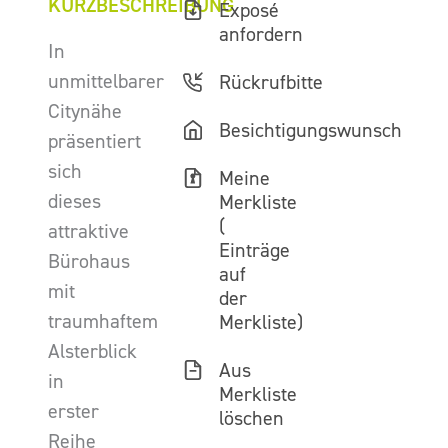
KURZBESCHREIBUNG
Exposé
anfordern
In
unmittelbarer
Rückrufbitte
Citynähe
Besichtigungswunsch
präsentiert
sich
Meine
dieses
Merkliste
(
attraktive
Einträge
Bürohaus
auf
mit
der
traumhaftem
Merkliste)
Alsterblick
Aus
in
Merkliste
erster
löschen
Reihe