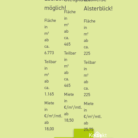
möglich!
Alsterblick!
Fläche
in
Fläche
Fläche
m²
in
in
ab
m²
m²
ca.
ab
ab
465
ca.
ca.
6.773
Teilbar
225
in
Teilbar
Teilbar
m²
in
in
ab
m²
m²
ca.
ab
ab
465
ca.
ca.
1.165
Miete
225
in
Miete
Miete
€/m²/mtl.
in
in
ab
€/m²/mtl.
€/m²/mtl.
18,50
ab
ab
18,00
25,75
Kontakt