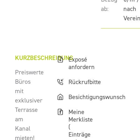
ab:
nach
Verei
KURZBESCHREIBUNG
Exposé
anfordern
Preiswerte
Büros
Rückrufbitte
mit
Besichtigungswunsch
exklusiver
Terrasse
Meine
am
Merkliste
(
Kanal
Einträge
mieten!