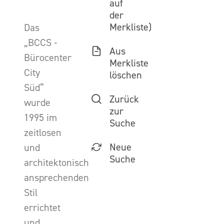
auf
der
Merkliste)
Das
„BCCS -
Aus
Bürocenter
Merkliste
City
löschen
Süd“
Zurück
wurde
zur
1995 im
Suche
zeitlosen
Neue
und
Suche
architektonisch
ansprechenden
Stil
errichtet
und