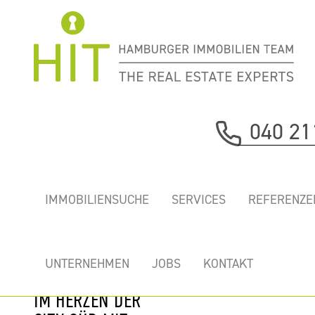
Immobilie davor
040 21
nächste Immobilie
„BCCS -
IMMOBILIENSUCHE
SERVICES
REFERENZE
BÜROCENTER
CITY SÜD" -
MODERNE BÜROS
UNTERNEHMEN
JOBS
KONTAKT
IN WASSERLAGE
IM HERZEN DER