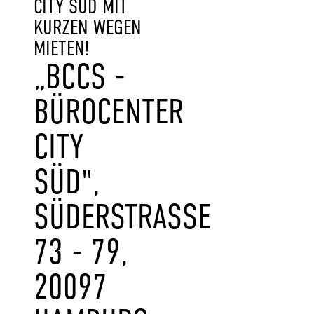
CITY SÜD MIT
KURZEN WEGEN
MIETEN!
„BCCS -
BÜROCENTER
CITY
SÜD",
SÜDERSTRASSE 7
3 - 79, 2
0097 H