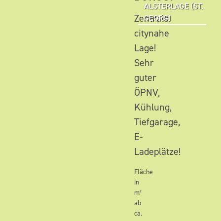
ALSTERLAGE (ST.
Zentrale
GEORG)
citynahe
Lage!
Sehr
guter
ÖPNV,
Kühlung,
Tiefgarage,
E-
Ladeplätze!
Fläche
in
m²
ab
ca.