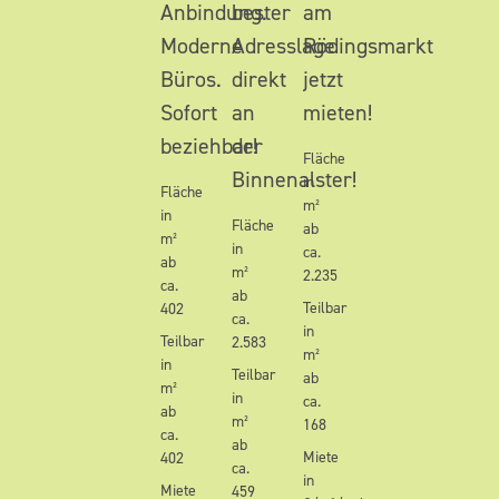
Anbindung.
bester
am
Moderne
Adresslage
Rödingsmarkt
Büros.
direkt
jetzt
Sofort
an
mieten!
beziehbar!
der
Fläche
Binnenalster!
in
Fläche
m²
in
Fläche
ab
m²
in
ca.
ab
m²
2.235
ca.
ab
Teilbar
402
ca.
in
Teilbar
2.583
m²
in
Teilbar
ab
m²
in
ca.
ab
m²
168
ca.
ab
Miete
402
ca.
in
Miete
459