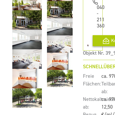
040
-
211
360
K
Objekt Nr. 39_
SCHNELLÜBER
Freie
ca. 97
Flächen:
Teilba
ab:
Nettokaltmiete
ca. 97
ab:
12,50
Bezug
€/m²/