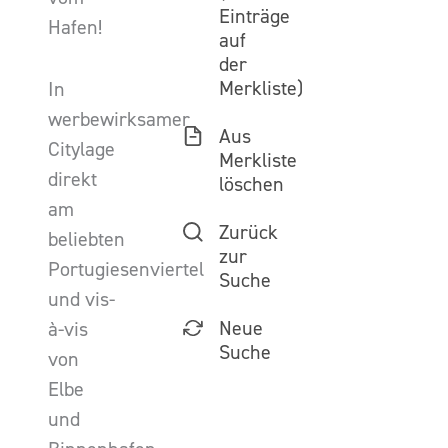
Einträge
Hafen!
auf
der
Merkliste)
In
werbewirksamer
Aus
Citylage
Merkliste
direkt
löschen
am
Zurück
beliebten
zur
Portugiesenviertel
Suche
und vis-
Neue
à-vis
Suche
von
Elbe
und