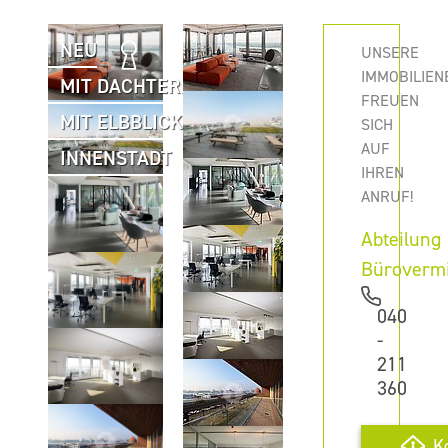
NEU
UNSERE
IMMOBILIEN
MIT DACHTERRASSE
FREUEN
MIT ELBBLICK
SICH
AUF
INNENSTADT
IHREN
ANRUF!
Abteilung
Büroverm
040
-
211
360
K