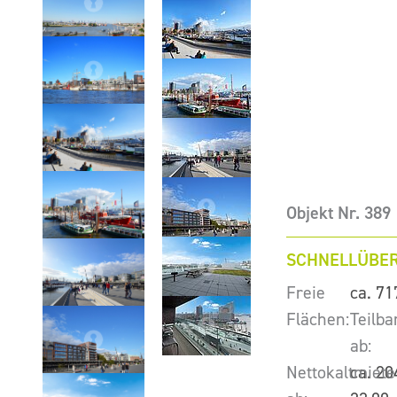
Objekt Nr. 389
SCHNELLÜBER
Freie
ca. 71
Flächen:
Teilba
ab:
Nettokaltmiete
ca. 20