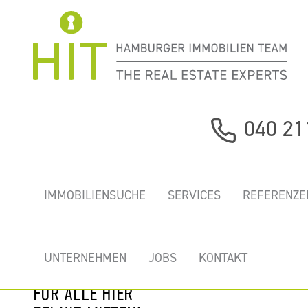
Immobilie davor
040 21
nächste Immobilie
„BOA VISTA” -
IMMOBILIENSUCHE
SERVICES
REFERENZE
GEKÜHLTE NEUE
BÜROS AN DER
ELBE MIT
UNTERNEHMEN
JOBS
KONTAKT
DACHTERRASSE
FÜR ALLE HIER