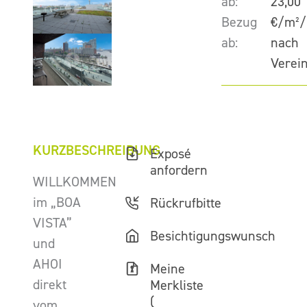
ab:
23,00
Bezug
€/m²/
ab:
nach
Verei
KURZBESCHREIBUNG
Exposé
anfordern
WILLKOMMEN
im „BOA
Rückrufbitte
VISTA”
Besichtigungswunsch
und
AHOI
Meine
direkt
Merkliste
(
vom