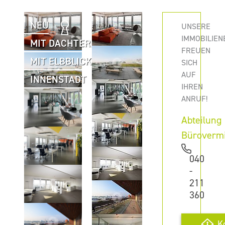
NEU
UNSERE
IMMOBILIEN
MIT DACHTERRASSE
FREUEN
MIT ELBBLICK
SICH
AUF
INNENSTADT
IHREN
ANRUF!
Abteilung
Büroverm
040
-
211
360
K