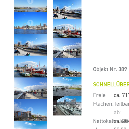
Objekt Nr. 389
SCHNELLÜBER
Freie
ca. 71
Flächen:
Teilba
ab:
Nettokaltmiete
ca. 20