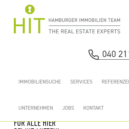
Immobilie davor
040 21
nächste Immobilie
„BOA VISTA” -
IMMOBILIENSUCHE
SERVICES
REFERENZE
GEKÜHLTE NEUE
BÜROS AN DER
ELBE MIT
UNTERNEHMEN
JOBS
KONTAKT
DACHTERRASSE
FÜR ALLE HIER