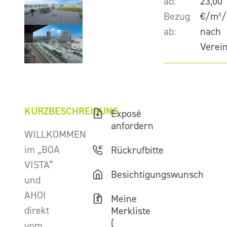
ab:
23,00
Bezug
€/m²/
ab:
nach
Verei
KURZBESCHREIBUNG
Exposé
anfordern
WILLKOMMEN
im „BOA
Rückrufbitte
VISTA”
Besichtigungswunsch
und
AHOI
Meine
direkt
Merkliste
(
vom