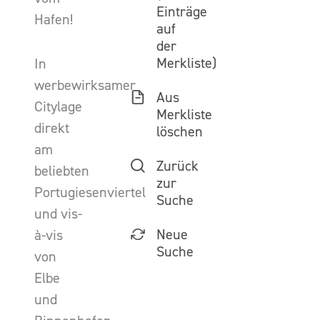
Einträge
Hafen!
auf
der
Merkliste)
In
werbewirksamer
Aus
Citylage
Merkliste
direkt
löschen
am
Zurück
beliebten
zur
Portugiesenviertel
Suche
und vis-
Neue
à-vis
Suche
von
Elbe
und