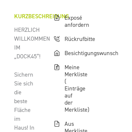
KURZBESCHREIBUNG
Exposé
anfordern
HERZLICH
WILLKOMMEN
Rückrufbitte
IM
Besichtigungswunsch
„DOCK45”!
Meine
Merkliste
Sichern
(
Sie sich
Einträge
die
auf
beste
der
Merkliste)
Fläche
im
Aus
Haus! In
Merkliste