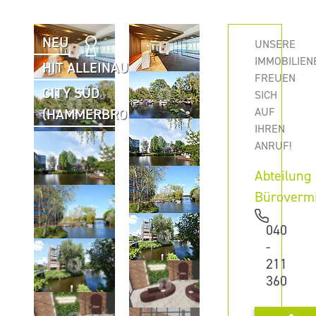
NEU
UNSERE
IMMOBILIEN
HIT ALLEINAUFTRAG
FREUEN
CITY SÜD
SICH
AUF
(HAMMERBROOK)
IHREN
ANRUF!
Abteilung
Büroverm
040
-
211
360