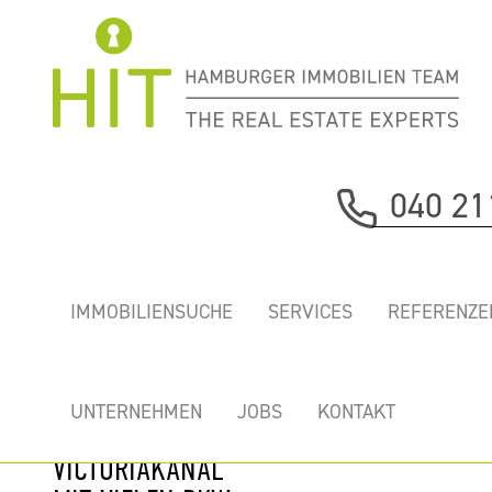
Immobilie davor
040 21
nächste Immobilie
„DOCK45” -
IMMOBILIENSUCHE
SERVICES
REFERENZE
HELLE, NEU
AUSGEBAUTE
BÜROFLÄCHEN
UNTERNEHMEN
JOBS
KONTAKT
AM
VICTORIAKANAL