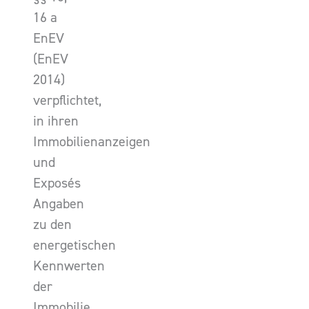
16 a
EnEV
(EnEV
2014)
verpflichtet,
in ihren
Immobilienanzeigen
und
Exposés
Angaben
zu den
energetischen
Kennwerten
der
Immobilie