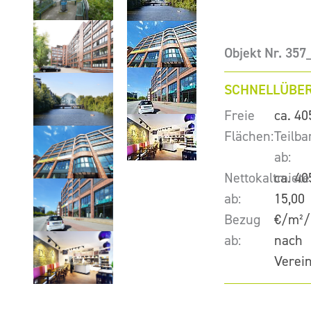
Objekt Nr. 35
SCHNELLÜBER
Freie
ca. 40
Flächen:
Teilba
ab:
Nettokaltmiete
ca. 40
ab:
15,00
Bezug
€/m²/
ab:
nach
Verei