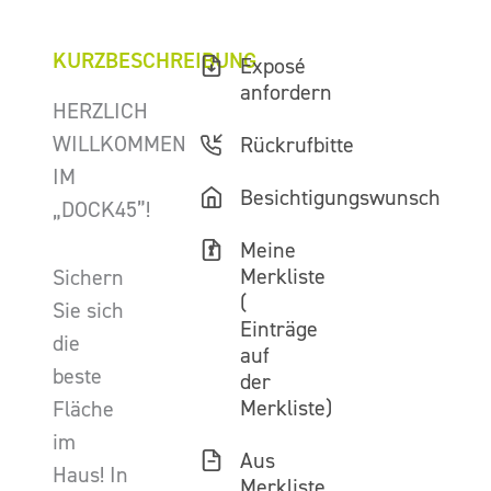
KURZBESCHREIBUNG
Exposé
anfordern
HERZLICH
WILLKOMMEN
Rückrufbitte
IM
Besichtigungswunsch
„DOCK45”!
Meine
Merkliste
Sichern
(
Sie sich
Einträge
die
auf
beste
der
Merkliste)
Fläche
im
Aus
Haus! In
Merkliste