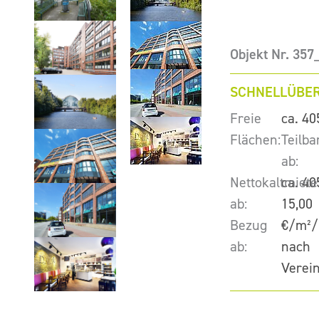
Objekt Nr. 35
SCHNELLÜBER
Freie
ca. 40
Flächen:
Teilba
ab:
Nettokaltmiete
ca. 40
ab:
15,00
Bezug
€/m²/
ab:
nach
Verei