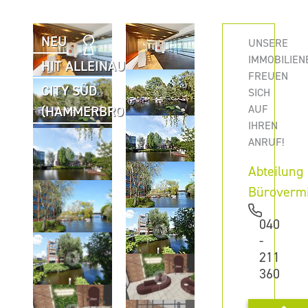
NEU
UNSERE
IMMOBILIEN
HIT ALLEINAUFTRAG
FREUEN
CITY SÜD
SICH
AUF
(HAMMERBROOK)
IHREN
ANRUF!
Abteilung
Büroverm
040
-
211
360