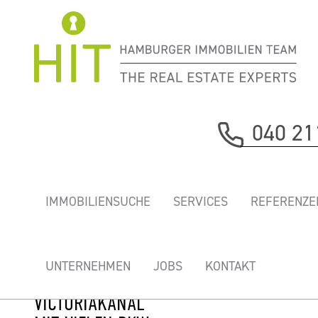
Immobilie davor
040 21
nächste Immobilie
„DOCK45” -
IMMOBILIENSUCHE
SERVICES
REFERENZE
HELLE, NEU
AUSGEBAUTE
BÜROFLÄCHEN
UNTERNEHMEN
JOBS
KONTAKT
AM
VICTORIAKANAL