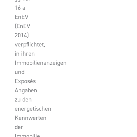
16 a
EnEV
(EnEV
2014)
verpflichtet,
in ihren
Immobilienanzeigen
und
Exposés
Angaben
zu den
energetischen
Kennwerten
der
Immobilie