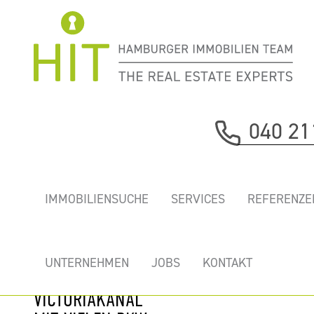
Immobilie davor
040 21
nächste Immobilie
„DOCK45” -
IMMOBILIENSUCHE
SERVICES
REFERENZE
HELLE, NEU
AUSGEBAUTE
BÜROFLÄCHEN
UNTERNEHMEN
JOBS
KONTAKT
AM
VICTORIAKANAL