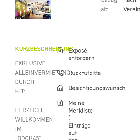
ab:
Verei
KURZBESCHREIBUNG
Exposé
anfordern
EXKLUSIVE
ALLEINVERMIETUNG
Rückrufbitte
DURCH
Besichtigungswunsch
HIT:
Meine
HERZLICH
Merkliste
(
WILLKOMMEN
Einträge
IM
auf
„DOCK45”!