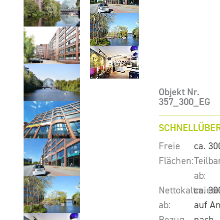
Objekt Nr.
357_300_EG
SCHNELLÜBER
Freie
ca. 30
Flächen:
Teilba
ab:
Nettokaltmiete
ca. 30
ab:
auf A
Bezug
nach