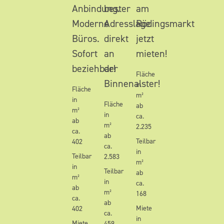
Anbindung.
bester
am
Moderne
Adresslage
Rödingsmarkt
Büros.
direkt
jetzt
Sofort
an
mieten!
beziehbar!
der
Fläche
Binnenalster!
in
Fläche
m²
in
Fläche
ab
m²
in
ca.
ab
m²
2.235
ca.
ab
Teilbar
402
ca.
in
Teilbar
2.583
m²
in
Teilbar
ab
m²
in
ca.
ab
m²
168
ca.
ab
Miete
402
ca.
in
Miete