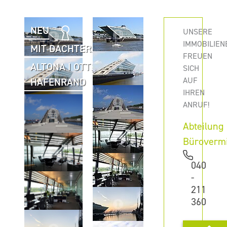
NEU
UNSERE
IMMOBILIEN
MIT DACHTERRASSE
FREUEN
ALTONA I OTTENSEN I
SICH
AUF
HAFENRAND
IHREN
ANRUF!
Abteilung
Büroverm
040
-
211
360