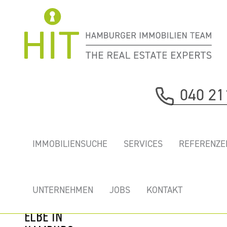
Immobilie davor
040 21
nächste Immobilie
„DOCKLAND” -
IMMOBILIENSUCHE
SERVICES
REFERENZE
TRAUMBÜROS
MIT GROSSER D
ACHTERRRASSE D
UNTERNEHMEN
JOBS
KONTAKT
IREKT AN DER E
LBE IN H