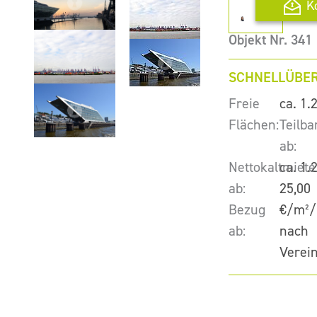
K
Objekt Nr. 341
SCHNELLÜBER
Freie
ca. 1.
Flächen:
Teilba
ab:
Nettokaltmiete
ca. 1.
ab:
25,00
Bezug
€/m²/
ab:
nach
Verei