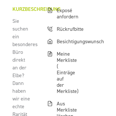
KURZBESCHREIBUNG
Exposé
anfordern
Sie
suchen
Rückrufbitte
ein
Besichtigungswunsch
besonderes
Büro
Meine
direkt
Merkliste
(
an der
Einträge
Elbe?
auf
Dann
der
haben
Merkliste)
wir eine
Aus
echte
Merkliste
Rarität