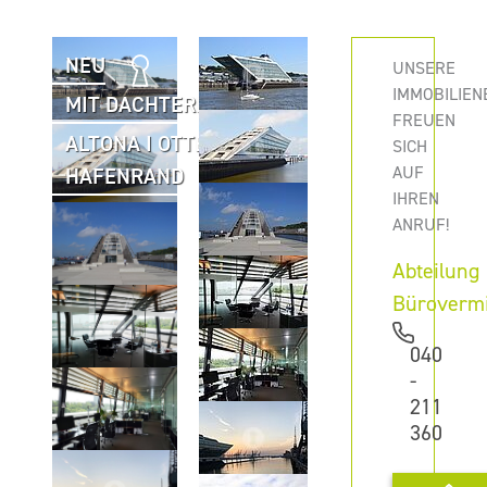
NEU
UNSERE
IMMOBILIEN
MIT DACHTERRASSE
FREUEN
ALTONA I OTTENSEN I
SICH
AUF
HAFENRAND
IHREN
ANRUF!
Abteilung
Büroverm
040
-
211
360