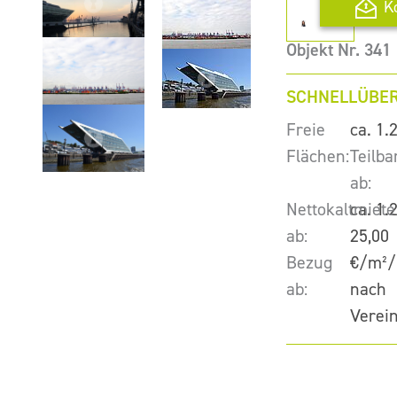
K
Objekt Nr. 341
SCHNELLÜBER
Freie
ca. 1.
Flächen:
Teilba
ab:
Nettokaltmiete
ca. 1.
ab:
25,00
Bezug
€/m²/
ab:
nach
Verei