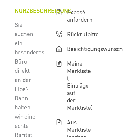
KURZBESCHREIBUNG
Exposé
anfordern
Sie
suchen
Rückrufbitte
ein
Besichtigungswunsch
besonderes
Büro
Meine
direkt
Merkliste
(
an der
Einträge
Elbe?
auf
Dann
der
haben
Merkliste)
wir eine
Aus
echte
Merkliste
Rarität