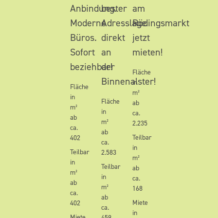
Anbindung.
bester
am
Moderne
Adresslage
Rödingsmarkt
Büros.
direkt
jetzt
Sofort
an
mieten!
beziehbar!
der
Fläche
Binnenalster!
in
Fläche
m²
in
Fläche
ab
m²
in
ca.
ab
m²
2.235
ca.
ab
Teilbar
402
ca.
in
Teilbar
2.583
m²
in
Teilbar
ab
m²
in
ca.
ab
m²
168
ca.
ab
Miete
402
ca.
in
Miete