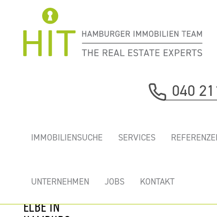
Immobilie davor
040 21
nächste Immobilie
„DOCKLAND” -
IMMOBILIENSUCHE
SERVICES
REFERENZE
TRAUMBÜROS
MIT GROSSER D
ACHTERRRASSE D
UNTERNEHMEN
JOBS
KONTAKT
IREKT AN DER E
LBE IN H