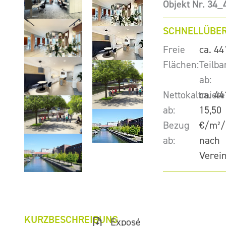
Objekt Nr. 34_
SCHNELLÜBER
Freie
ca. 44
Flächen:
Teilba
ab:
Nettokaltmiete
ca. 44
ab:
15,50
Bezug
€/m²/
ab:
nach
Verei
KURZBESCHREIBUNG
Exposé