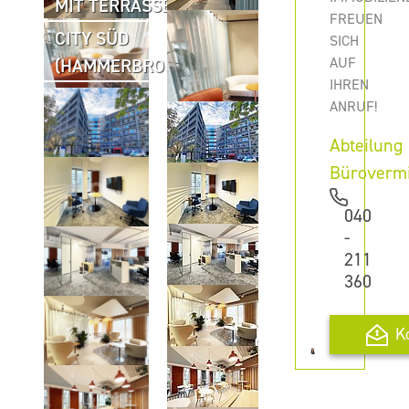
MIT TERRASSE
FREUEN
CITY SÜD
SICH
AUF
(HAMMERBROOK)
IHREN
ANRUF!
Abteilung
Büroverm
040
-
211
360
K