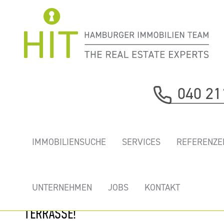
Immobilie davor
040 21
nächste Immobilie
„34HAMMERBROOK”
IMMOBILIENSUCHE
SERVICES
REFERENZE
- MODERNE
BÜROS MIT
TIEFGARAGE,
UNTERNEHMEN
JOBS
KONTAKT
BALKONEN &
TERRASSE!