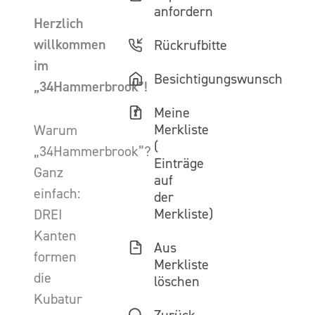
anfordern
Herzlich
willkommen
Rückrufbitte
im
Besichtigungswunsch
„34Hammerbrook”!
Meine
Merkliste
Warum
(
„34Hammerbrook”?
Einträge
Ganz
auf
einfach:
der
Merkliste)
DREI
Kanten
Aus
formen
Merkliste
die
löschen
Kubatur