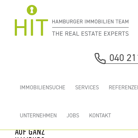
Immobilie davor
040 21
nächste Immobilie
„EMPORIO
IMMOBILIENSUCHE
SERVICES
REFERENZE
TOWER” -
ERSTKLASSIGE
BÜROS MIT
UNTERNEHMEN
JOBS
KONTAKT
TRAUMAUSSICHT
AUF GANZ