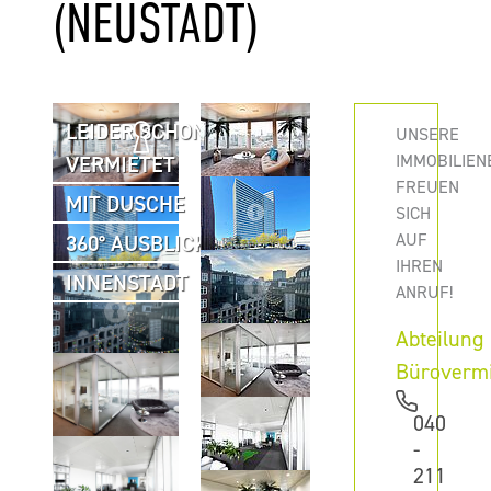
(NEUSTADT)
LEIDER SCHON
UNSERE
IMMOBILIEN
VERMIETET
FREUEN
MIT DUSCHE
SICH
AUF
360° AUSBLICK
IHREN
INNENSTADT
ANRUF!
Abteilung
Büroverm
040
-
211