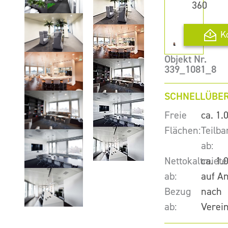
360
K
Objekt Nr.
339_1081_8
SCHNELLÜBER
Freie
ca. 1.
Flächen:
Teilba
ab:
Nettokaltmiete
ca. 1.
ab:
auf A
Bezug
nach
ab:
Verei