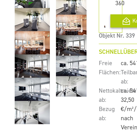
360
K
Objekt Nr. 339
SCHNELLÜBER
Freie
ca. 54
Flächen:
Teilba
ab:
Nettokaltmiete
ca. 54
ab:
32,50
Bezug
€/m²/
ab:
nach
Verei