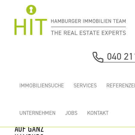
Immobilie davor
040 21
nächste Immobilie
„EMPORIO
IMMOBILIENSUCHE
SERVICES
REFERENZE
TOWER” -
ERSTKLASSIGE
BÜROS MIT
UNTERNEHMEN
JOBS
KONTAKT
TRAUMAUSSICHT
AUF GANZ