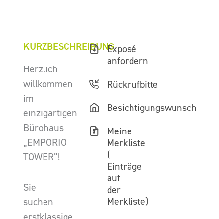
KURZBESCHREIBUNG
Exposé
anfordern
Herzlich
willkommen
Rückrufbitte
im
Besichtigungswunsch
einzigartigen
Bürohaus
Meine
„EMPORIO
Merkliste
(
TOWER”!
Einträge
auf
Sie
der
Merkliste)
suchen
erstklassige