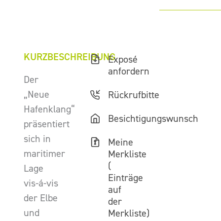
KURZBESCHREIBUNG
Exposé
anfordern
Der
„Neue
Rückrufbitte
Hafenklang“
Besichtigungswunsch
präsentiert
sich in
Meine
maritimer
Merkliste
(
Lage
Einträge
vis-á-vis
auf
der Elbe
der
und
Merkliste)