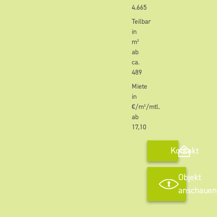
4.665
Teilbar
in
m²
ab
ca.
489
Miete
in
€/m²/mtl.
ab
17,10
Kontakt
Objekt
anschauen