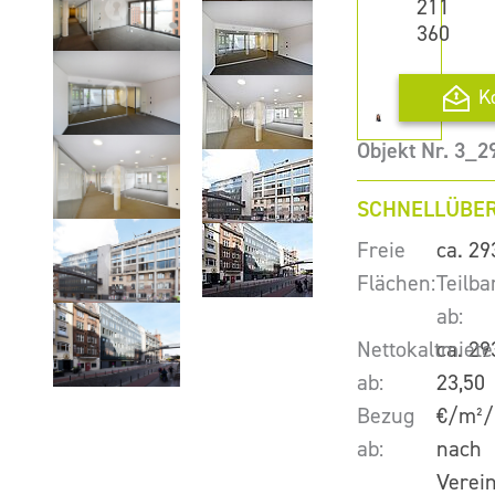
211
360
K
Objekt Nr. 3_2
SCHNELLÜBER
Freie
ca. 29
Flächen:
Teilba
ab:
Nettokaltmiete
ca. 29
ab:
23,50
Bezug
€/m²/
ab:
nach
Verei