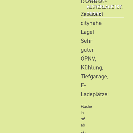
BÜROS!
ALSTERLAGE (ST.
Zentrale
GEORG)
citynahe
Lage!
Sehr
guter
ÖPNV,
Kühlung,
Tiefgarage,
E-
Ladeplätze!
Fläche
in
m²
ab
ca.