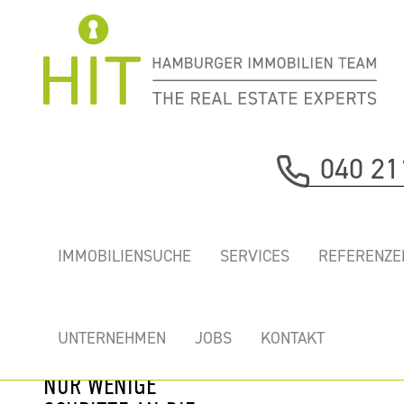
Immobilie davor
040 21
nächste Immobilie
„NEUER
IMMOBILIENSUCHE
SERVICES
REFERENZE
HAFENKLANG” -
IHR NEUES
ELBBÜRO IN
UNTERNEHMEN
JOBS
KONTAKT
MARITIMER LAGE
NUR WENIGE