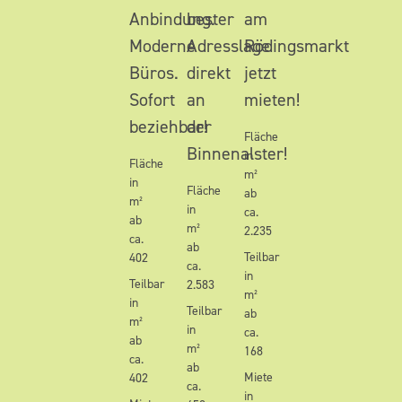
Anbindung.
bester
am
Moderne
Adresslage
Rödingsmarkt
Büros.
direkt
jetzt
Sofort
an
mieten!
beziehbar!
der
Fläche
Binnenalster!
in
Fläche
m²
in
Fläche
ab
m²
in
ca.
ab
m²
2.235
ca.
ab
Teilbar
402
ca.
in
Teilbar
2.583
m²
in
Teilbar
ab
m²
in
ca.
ab
m²
168
ca.
ab
Miete
402
ca.
in