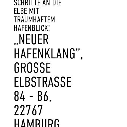
SCHRITTE AN DIE
ELBE MIT
TRAUMHAFTEM
HAFENBLICK!
„NEUER
HAFENKLANG”,
GROSSE E
LBSTRASSE 84
- 86, 22
767 HA
MBURG HA