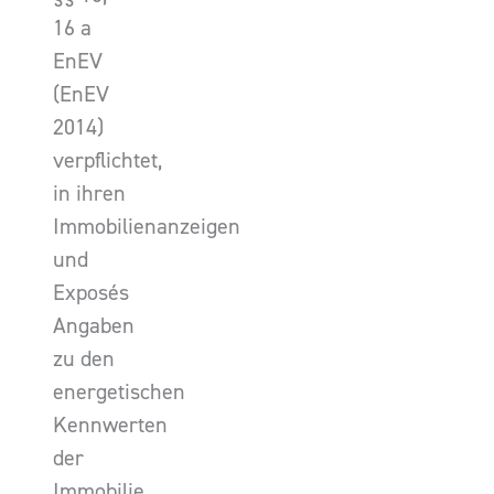
16 a
EnEV
(EnEV
2014)
verpflichtet,
in ihren
Immobilienanzeigen
und
Exposés
Angaben
zu den
energetischen
Kennwerten
der
Immobilie