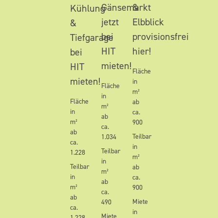
Gänsemarkt
&
Kühlung
jetzt
Elbblick
&
bei
provisionsfrei
Tiefgarage
HIT
hier!
bei
mieten!
HIT
Fläche
mieten!
in
Fläche
m²
in
Fläche
ab
m²
in
ca.
ab
m²
900
ca.
ab
Teilbar
1.034
ca.
in
Teilbar
1.228
m²
in
Teilbar
ab
m²
in
ca.
ab
m²
900
ca.
ab
Miete
490
ca.
in
Miete