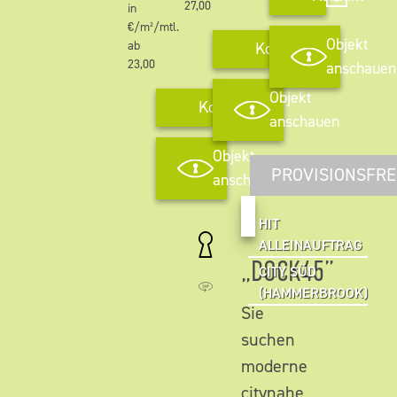
27,00
in
€/m²/mtl.
Objekt
ab
Kontakt
23,00
anschauen
Objekt
Kontakt
anschauen
Objekt
PROVISIONSFRE
anschauen
HIT
ALLEINAUFTRAG
„DOCK45”
CITY SÜD
(HAMMERBROOK)
Sie
suchen
moderne
citynahe