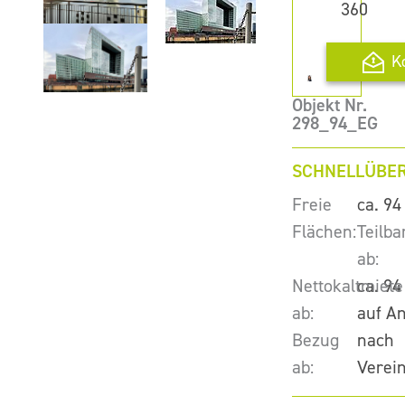
360
K
Objekt Nr.
298_94_EG
SCHNELLÜBER
Freie
ca. 94
Flächen:
Teilba
ab:
Nettokaltmiete
ca. 94
ab:
auf A
Bezug
nach
ab:
Verei