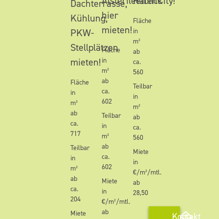
Alsterfleetblick
HafenCity!
Dachterrasse,
hier
Kühlung,
Fläche
mieten!
PKW-
in
m²
Stellplätzen
Fläche
ab
mieten!
in
ca.
m²
560
ab
Fläche
Teilbar
ca.
in
in
602
m²
m²
ab
Teilbar
ab
ca.
in
ca.
717
m²
560
ab
Teilbar
Miete
ca.
in
in
602
m²
€/m²/mtl.
ab
Miete
ab
ca.
in
28,50
204
€/m²/mtl.
ab
Miete
Kontakt