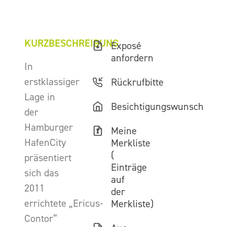
KURZBESCHREIBUNG
Exposé
anfordern
In
erstklassiger
Rückrufbitte
Lage in
Besichtigungswunsch
der
Hamburger
Meine
HafenCity
Merkliste
(
präsentiert
Einträge
sich das
auf
2011
der
errichtete „Ericus-
Merkliste)
Contor”