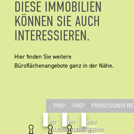
DIESE IMMOBILIEN
KÖNNEN SIE AUCH
INTERESSIEREN.
Hier finden Sie weitere
Büroflächenangebote ganz in der Nähe.
PROVISIONSFREI
PROVISIONSFREI
PROVISIONSFRE
HIT
HIT
NEU
ALLEINAUFTRAG
ALLEINAUFTRAG
HIT