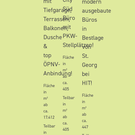
mit
modern
Süd
Tiefgarage,
ausgebaute
Büro
Terrassen,
Büros
mit
Balkonen,
in
PKW-
Dusche
Bestlage
Stellplätzen!
&
von
top
St.
Fläche
ÖPNV-
in
Georg
m²
Anbindung!
bei
ab
HIT!
ca.
Fläche
405
in
Fläche
Teilbar
m²
in
in
ab
m²
m²
ca.
ab
ab
17.412
ca.
ca.
Teilbar
447
405
in