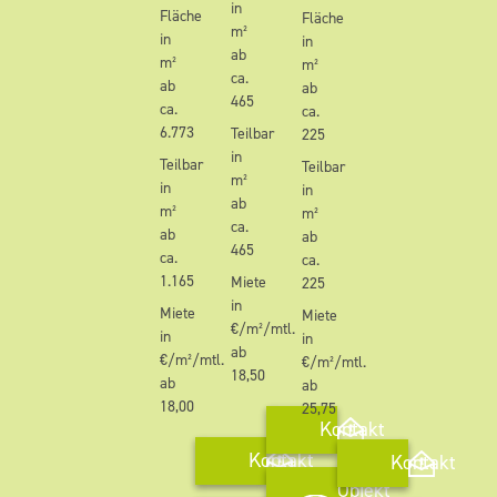
in
Fläche
Fläche
m²
in
in
ab
m²
m²
ca.
ab
ab
465
ca.
ca.
6.773
Teilbar
225
in
Teilbar
Teilbar
m²
in
in
ab
m²
m²
ca.
ab
ab
465
ca.
ca.
1.165
Miete
225
in
Miete
Miete
€/m²/mtl.
in
in
ab
€/m²/mtl.
€/m²/mtl.
18,50
ab
ab
18,00
25,75
Kontakt
Kontakt
Kontakt
Objekt