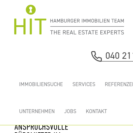
Immobilie davor
040 21
nächste Immobilie
„ERICUS-
IMMOBILIENSUCHE
SERVICES
REFERENZE
CONTOR” -
REPRÄSENTATIVES
GREEN BUILDING
UNTERNEHMEN
JOBS
KONTAKT
FÜR
ANSPRUCHSVOLLE