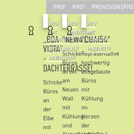
PROVISIONSFREI
PROVISIONSFREI
PROVISIONSFRE
NEU
NEU
NEU
MIT
INNENSTADT
MIT
„BOA
"NEW41"
"QUAI54"
DACHTERRASSE
ELBBLICK
VISTA”
MIT ELBBLICK
HAFENCITY
Schicke
Repräsentative
-
INNENSTADT
Büros
hochwertig
DACHTERRASSE!
direkt
ausgebaute
am
Büros
Schicke
Neuen
mit
Büros
Wall
Kühlung
an
mit
im
der
Kühlung
Herzen
Elbe
und
der
mit