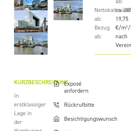
ab:
Nettokaltmiete
ca. 20
ab:
19,75
Bezug
€/m²/
ab:
nach
Verei
KURZBESCHREIBUNG
Exposé
anfordern
In
erstklassiger
Rückrufbitte
Lage in
Besichtigungswunsch
der
Hamburger