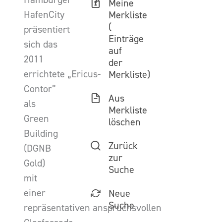
Meine
HafenCity
Merkliste
(
präsentiert
Einträge
sich das
auf
2011
der
errichtete „Ericus-
Merkliste)
Contor”
Aus
als
Merkliste
Green
löschen
Building
Zurück
(DGNB
zur
Gold)
Suche
mit
einer
Neue
Suche
repräsentativen anspruchsvollen