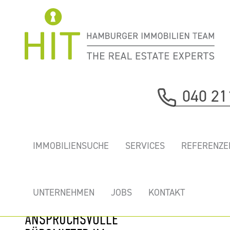
Immobilie davor
040 21
nächste Immobilie
„ERICUS-
IMMOBILIENSUCHE
SERVICES
REFERENZE
CONTOR” -
REPRÄSENTATIVES
GREEN BUILDING
UNTERNEHMEN
JOBS
KONTAKT
FÜR
ANSPRUCHSVOLLE