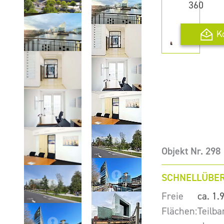
360
K
Objekt Nr. 298
SCHNELLÜBER
Freie
ca. 1.
Flächen:
Teilba