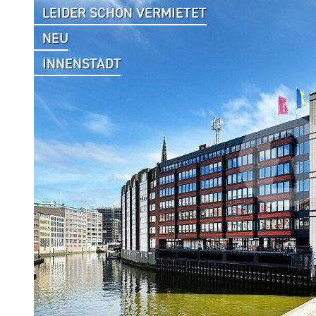
LEIDER SCHON VERMIETET
NEU
INNENSTADT