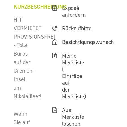
KURZBESCHREIBUNG
Exposé
anfordern
HIT
VERMIETET
Rückrufbitte
PROVISIONSFREI
Besichtigungswunsch
- Tolle
Büros
Meine
auf der
Merkliste
(
Cremon-
Einträge
Insel
auf
am
der
Nikolaifleet!
Merkliste)
Aus
Wenn
Merkliste
Sie auf
löschen