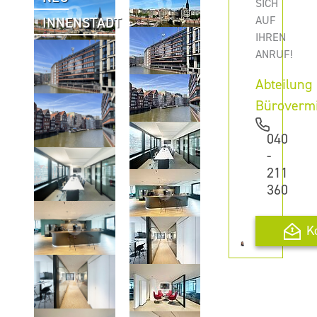
SICH
AUF
INNENSTADT
IHREN
ANRUF!
Abteilung
Büroverm
040
-
211
360
K