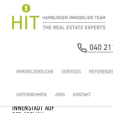
Immobilie davor
040 21
nächste Immobilie
CREMON 3-
IMMOBILIENSUCHE
SERVICES
REFERENZE
HOCHWERTIG
AUSGEBAUTE
NEUE BÜROS IN
UNTERNEHMEN
JOBS
KONTAKT
DER HAMBURGER
INNENSTADT AUF