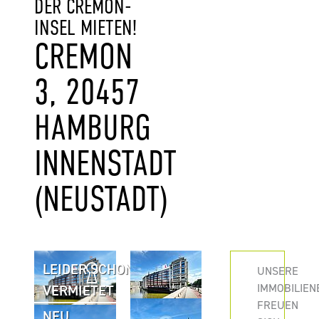
DER CREMON-
INSEL MIETEN!
CREMON
3, 20457
HAMBURG
INNENSTADT
(NEUSTADT)
LEIDER SCHON
UNSERE
IMMOBILIEN
VERMIETET
FREUEN
NEU