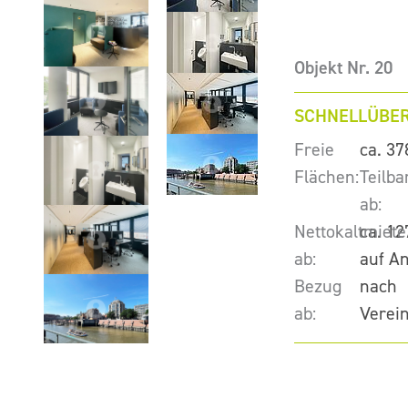
Objekt Nr. 20
SCHNELLÜBER
Freie
ca. 37
Flächen:
Teilba
ab:
Nettokaltmiete
ca. 12
ab:
auf A
Bezug
nach
ab:
Verei