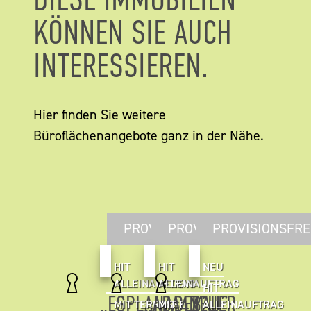
KÖNNEN SIE AUCH
INTERESSIEREN.
Hier finden Sie weitere
Büroflächenangebote ganz in der Nähe.
PROVISIONSFREI
PROVISIONSFREI
PROVISIONSFRE
HIT
HIT
NEU
ALLEINAUFTRAG
ALLEINAUFTRAG
HIT
„ESPLANADEBAU”
„ADA47”
NEUER
MIT TERRASSE
MIT
ALLEINAUFTRAG