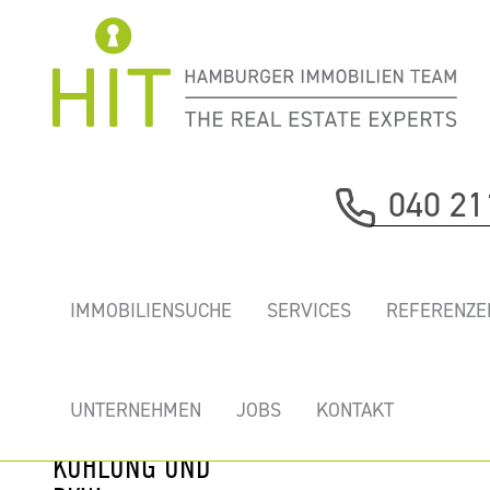
Immobilie davor
040 21
nächste Immobilie
„QUAI54” - TOP
IMMOBILIENSUCHE
SERVICES
REFERENZE
BÜRO DIREKT AN
DEN MAGELLAN
TERRASSEN MIT
UNTERNEHMEN
JOBS
KONTAKT
ELBBLICK,
KÜHLUNG UND