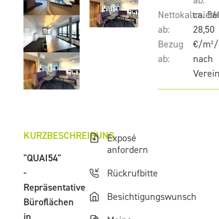
ab:
Nettokaltmiete
ca. 56
ab:
28,50
Bezug
€/m²/
ab:
nach
Verei
KURZBESCHREIBUNG
Exposé
anfordern
"QUAI54"
-
Rückrufbitte
Repräsentative
Besichtigungswunsch
Büroflächen
in