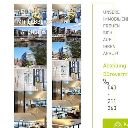
NEU
UNSERE
IMMOBILIEN
MIT ELBBLICK
FREUEN
HAFENCITY
SICH
AUF
IHREN
ANRUF!
Abteilung
Büroverm
040
-
211
360
K