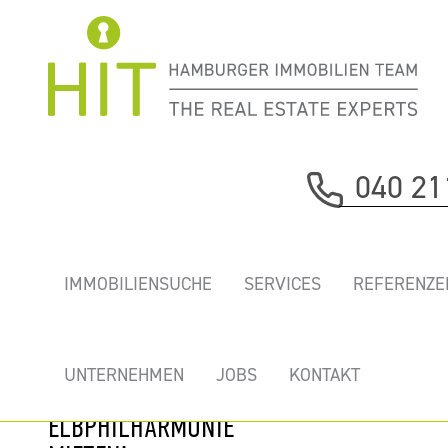
Immobilie davor
040 21
nächste Immobilie
„HAFENCITY
IMMOBILIENSUCHE
SERVICES
REFERENZE
GATE” - NEUE
TOP BÜROS MIT
TRAUMHAFTEM
UNTERNEHMEN
JOBS
KONTAKT
ELBBLICK AN DER
ELBPHILHARMONIE