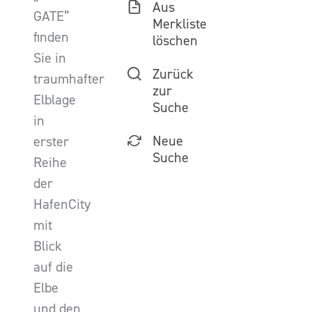
Aus
GATE”
Merkliste
finden
löschen
Sie in
Zurück
traumhafter
zur
Elblage
Suche
in
Neue
erster
Suche
Reihe
der
HafenCity
mit
Blick
auf die
Elbe
und den