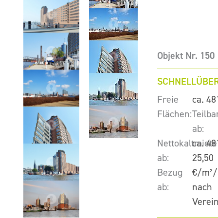
Objekt Nr. 150
SCHNELLÜBER
Freie
ca. 48
Flächen:
Teilba
ab:
Nettokaltmiete
ca. 48
ab:
25,50
Bezug
€/m²/
ab:
nach
Verei