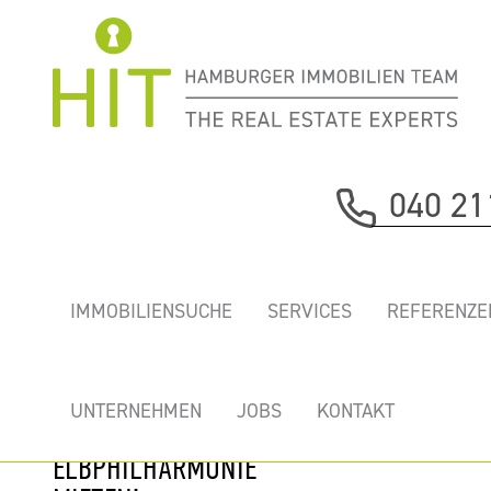
Immobilie davor
040 21
nächste Immobilie
„HAFENCITY
IMMOBILIENSUCHE
SERVICES
REFERENZE
GATE” - NEUE
TOP BÜROS MIT
TRAUMHAFTEM
UNTERNEHMEN
JOBS
KONTAKT
ELBBLICK AN DER
ELBPHILHARMONIE