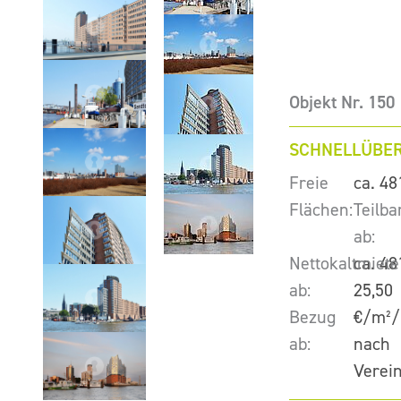
Objekt Nr. 150
SCHNELLÜBER
Freie
ca. 48
Flächen:
Teilba
ab:
Nettokaltmiete
ca. 48
ab:
25,50
Bezug
€/m²/
ab:
nach
Verei