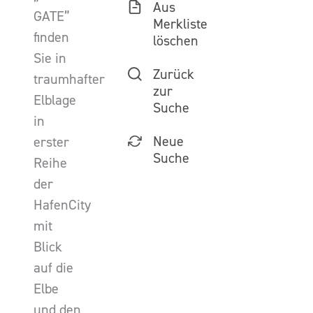
Aus
GATE”
Merkliste
finden
löschen
Sie in
Zurück
traumhafter
zur
Elblage
Suche
in
Neue
erster
Suche
Reihe
der
HafenCity
mit
Blick
auf die
Elbe
und den