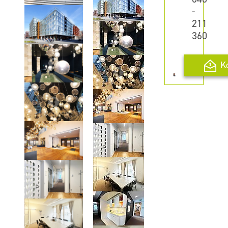
-
211
360
K