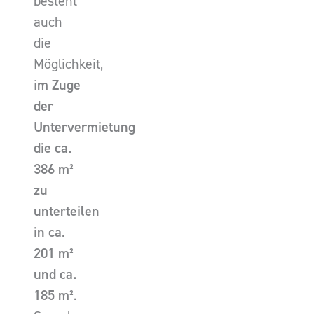
besteht
auch
die
Möglichkeit,
i
m Zuge
der
Untervermietung
die ca.
386 m²
zu
unterteilen
in ca.
201 m²
und ca.
185 m²
.