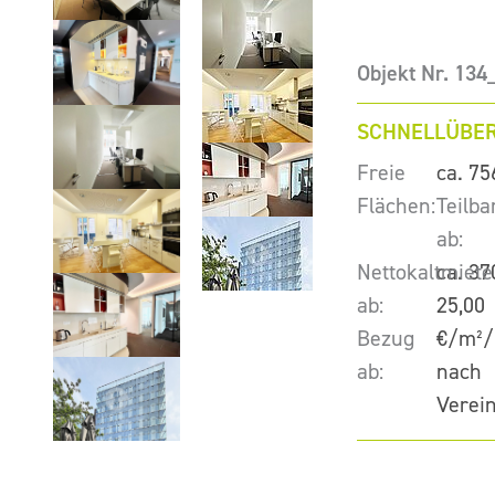
Objekt Nr. 13
SCHNELLÜBER
Freie
ca. 75
Flächen:
Teilba
ab:
Nettokaltmiete
ca. 37
ab:
25,00
Bezug
€/m²/
ab:
nach
Verei