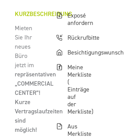
KURZBESCHREIBUNG
Exposé
anfordern
Mieten
Sie Ihr
Rückrufbitte
neues
Besichtigungswunsch
Büro
jetzt im
Meine
repräsentativen
Merkliste
(
„COMMERCIAL
Einträge
CENTER”!
auf
Kurze
der
Vertragslaufzeiten
Merkliste)
sind
Aus
möglich!
Merkliste