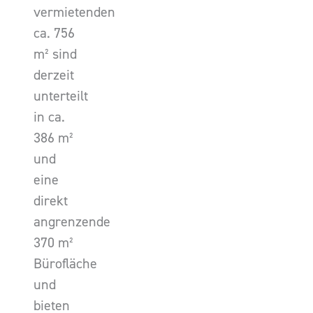
vermietenden
ca. 756
m² sind
derzeit
unterteilt
in ca.
386 m²
und
eine
direkt
angrenzende
370 m²
Bürofläche
und
bieten