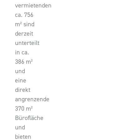
vermietenden
ca. 756
m² sind
derzeit
unterteilt
in ca.
386 m²
und
eine
direkt
angrenzende
370 m²
Bürofläche
und
bieten