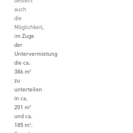
besteht
auch
die
Möglichkeit,
i
m Zuge
der
Untervermietung
die ca.
386 m²
zu
unterteilen
in ca.
201 m²
und ca.
185 m²
.