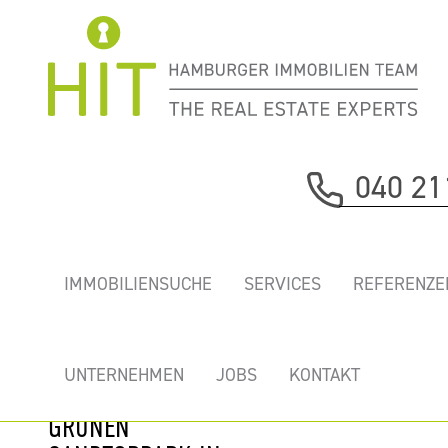
Immobilie davor
040 21
nächste Immobilie
„COMMERCIAL
IMMOBILIENSUCHE
SERVICES
REFERENZE
CENTER” -
REPRÄSENTATIVE
TOP BÜROS
UNTERNEHMEN
JOBS
KONTAKT
DIREKT AM
GRÜNEN