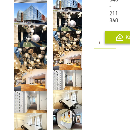
-
211
360
K