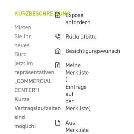
KURZBESCHREIBUNG
Exposé
anfordern
Mieten
Sie Ihr
Rückrufbitte
neues
Besichtigungswunsch
Büro
jetzt im
Meine
repräsentativen
Merkliste
(
„COMMERCIAL
Einträge
CENTER”!
auf
Kurze
der
Vertragslaufzeiten
Merkliste)
sind
Aus
möglich!
Merkliste