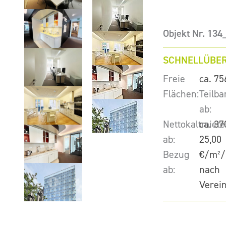
Objekt Nr. 13
SCHNELLÜBER
Freie
ca. 75
Flächen:
Teilba
ab:
Nettokaltmiete
ca. 37
ab:
25,00
Bezug
€/m²/
ab:
nach
Verei