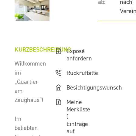
ab:
nach
Verei
KURZBESCHREIBUNG
Exposé
anfordern
Willkommen
im
Rückrufbitte
„Quartier
Besichtigungswunsch
am
Zeughaus”!
Meine
Merkliste
(
Im
Einträge
beliebten
auf