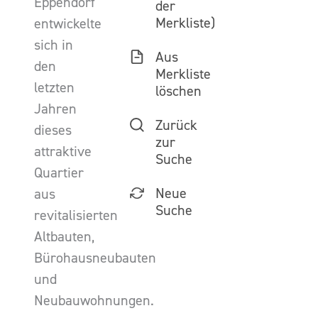
Eppendorf
der
Merkliste)
entwickelte
sich in
Aus
den
Merkliste
letzten
löschen
Jahren
Zurück
dieses
zur
attraktive
Suche
Quartier
Neue
aus
Suche
revitalisierten
Altbauten,
Bürohausneubauten
und
Neubauwohnungen.