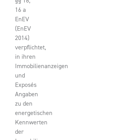
§§ 16,
16 a
EnEV
(EnEV
2014)
verpflichtet,
in ihren
Immobilienanzeigen
und
Exposés
Angaben
zu den
energetischen
Kennwerten
der