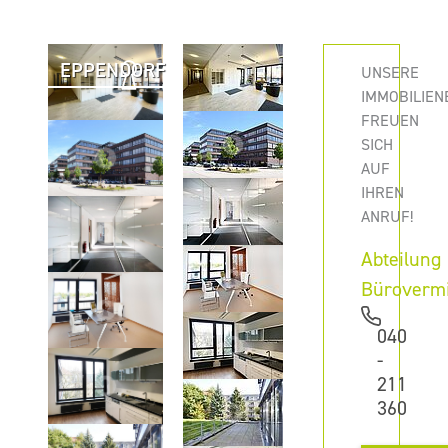
EPPENDORF
UNSERE
IMMOBILIEN
FREUEN
SICH
AUF
IHREN
ANRUF!
Abteilung
Büroverm
040
-
211
360