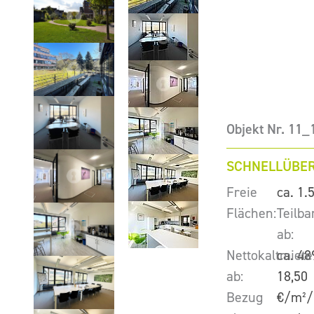
Objekt Nr. 11_
SCHNELLÜBER
Freie
ca. 1.
Flächen:
Teilba
ab:
Nettokaltmiete
ca. 48
ab:
18,50
Bezug
€/m²/