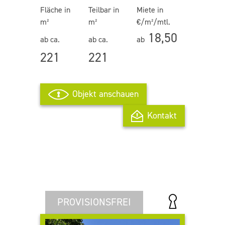
Fläche in
Teilbar in
Miete in
m²
m²
€/m²/mtl.
18,50
ab ca.
ab ca.
ab
221
221
Objekt anschauen
Kontakt
PROVISIONSFREI