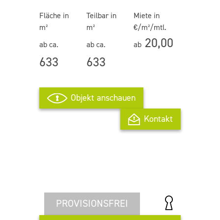
Fläche in
Teilbar in
Miete in
m²
m²
€/m²/mtl.
20,00
ab ca.
ab ca.
ab
633
633
Objekt anschauen
Kontakt
PROVISIONSFREI