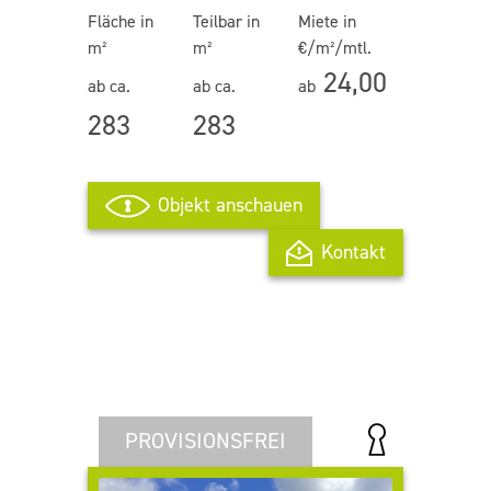
Fläche in
Teilbar in
Miete in
m²
m²
€/m²/mtl.
24,00
ab ca.
ab ca.
ab
283
283
Objekt anschauen
Kontakt
PROVISIONSFREI