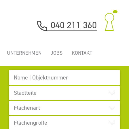
040 211 360
DIE PERFEKTE BÜRO- UND
UNTERNEHMEN
JOBS
KONTAKT
GEWERBEIMMOBILIE FINDEN.
Stadtteile
Innenstadt
Eppendorf
Flächenart
HafenCity I
Winterhude I
Speicherstadt
Uhlenhorst
Büro, Praxis
Ladenfläche
Flächengröße
City Süd
Wandsbek