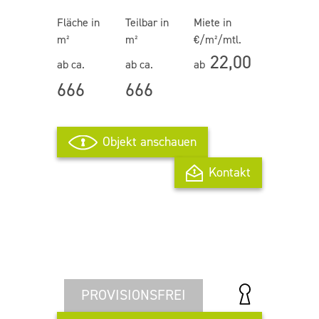
Fläche in
Teilbar in
Miete in
m²
m²
€/m²/mtl.
22,00
ab ca.
ab ca.
ab
666
666
Objekt anschauen
Kontakt
PROVISIONSFREI