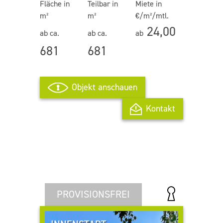
Fläche in
Teilbar in
Miete in
m²
m²
€/m²/mtl.
24,00
ab ca.
ab ca.
ab
681
681
Objekt anschauen
Kontakt
PROVISIONSFREI