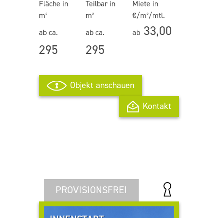
Fläche in
Teilbar in
Miete in
m²
m²
€/m²/mtl.
33,00
ab ca.
ab ca.
ab
295
295
Objekt anschauen
Kontakt
PROVISIONSFREI